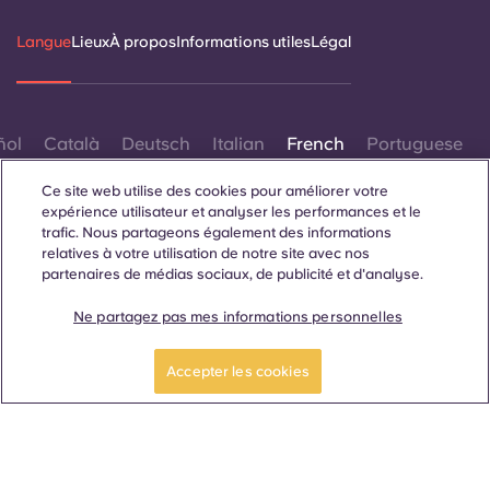
Langue
Lieux
À propos
Informations utiles
Légal
ñol
Català
Deutsch
Italian
French
Portuguese
Ce site web utilise des cookies pour améliorer votre
expérience utilisateur et analyser les performances et le
trafic. Nous partageons également des informations
relatives à votre utilisation de notre site avec nos
partenaires de médias sociaux, de publicité et d'analyse.
Contactez-nous
Ne partagez pas mes informations personnelles
Réservez maintenant
Accepter les cookies
© 2026. Tous droits réservés.
Lorsque des termes désignant un genre spécifique
apparaissent sur ce site web, ils sont destinés à s'appliquer à
tous, sans distinction de genre.