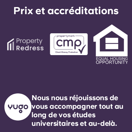
message en suivant les instructions automatisées.
Prix ​​et accréditations
Notre technicien d'astreinte vous rappellera.
Notre objectif est de répondre à toute demande
d'entretien général sous 24 heures.
Nous nous réjouissons de
vous accompagner tout au
long de vos études
universitaires et au-delà.