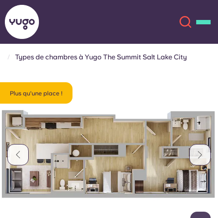
Types de chambres à Yugo The Summit Salt Lake City
À propos
English (GB)
Plus qu'une place !
English (US)
Lieux
Chinese
Español
Plus
Català
Deutsch
Italian
French
Compte
Langue
Portuguese