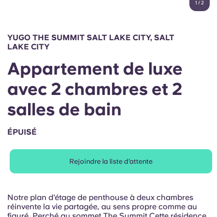
1
/
2
English (GB)
Sélectionnez un pays
Réservez maintenant
Sélectionnez une ville
English (US)
YUGO THE SUMMIT SALT LAKE CITY, SALT
Choisissez une résidence
LAKE CITY
Chinese
Appartement de luxe
Se connecter
avec 2 chambres et 2
Español
salles de bain
Català
ÉPUISÉ
Deutsch
Rejoindre la liste d'attente
Italian
French
Notre plan d'étage de penthouse à deux chambres
réinvente la vie partagée, au sens propre comme au
figuré. Perché au sommet The Summit Cette résidence