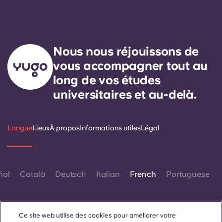
Nous nous réjouissons de
vous accompagner tout au
long de vos études
universitaires et au-delà.
Langue
Lieux
À propos
Informations utiles
Légal
ñol
Català
Deutsch
Italian
French
Portuguese
Ce site web utilise des cookies pour améliorer votre