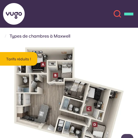
Types de chambres à Maxwell
À propos
English (GB)
Tarifs réduits !
English (US)
Lieux
Chinese
Español
Plus
Català
Deutsch
Italian
French
Compte
Langue
Portuguese