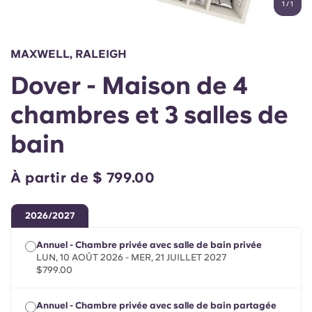
1
/
1
English (GB)
Sélectionnez un pays
Réservez maintenant
Sélectionnez une ville
English (US)
MAXWELL, RALEIGH
Choisissez une résidence
Dover - Maison de 4
Chinese
Se connecter
chambres et 3 salles de
Español
bain
Català
À partir de $ 799.00
Deutsch
2026/2027
Italian
Annuel - Chambre privée avec salle de bain privée
LUN, 10 AOÛT 2026 - MER, 21 JUILLET 2027
$799.00
French
Annuel - Chambre privée avec salle de bain partagée