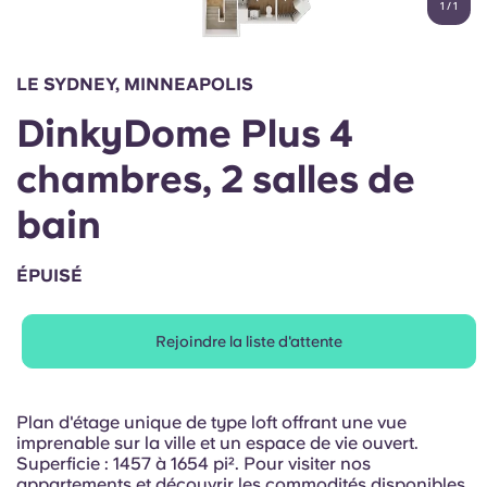
1
/
1
English (GB)
Sélectionnez un pays
Réservez maintenant
Sélectionnez une ville
English (US)
LE SYDNEY, MINNEAPOLIS
Choisissez une résidence
DinkyDome Plus 4
Chinese
Se connecter
chambres, 2 salles de
Español
bain
Català
ÉPUISÉ
Deutsch
Rejoindre la liste d'attente
Italian
Plan d'étage unique de type loft offrant une vue
French
imprenable sur la ville et un espace de vie ouvert.
Superficie : 1457 à 1654 pi². Pour visiter nos
appartements et découvrir les commodités disponibles,