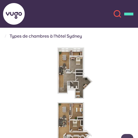
Types de chambres à l'hôtel Sydney
À propos
English (GB)
English (US)
Lieux
Chinese
Español
Plus
Català
Deutsch
Italian
French
Compte
Langue
Portuguese