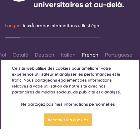
universitaires et au-delà.
Langue
Lieux
À propos
Informations utiles
Légal
ñol
Català
Deutsch
Italian
French
Portuguese
Ce site web utilise des cookies pour améliorer votre
expérience utilisateur et analyser les performances et le
trafic. Nous partageons également des informations
relatives à votre utilisation de notre site avec nos
partenaires de médias sociaux, de publicité et d'analyse.
Contactez-nous
Ne partagez pas mes informations personnelles
Réservez maintenant
Accepter les cookies
© 2026. Tous droits réservés.
Lorsque des termes désignant un genre spécifique
apparaissent sur ce site web, ils sont destinés à s'appliquer à
tous, sans distinction de genre.