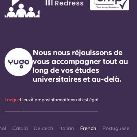
Nous nous réjouissons de
vous accompagner tout au
long de vos études
universitaires et au-delà.
Langue
Lieux
À propos
Informations utiles
Légal
ñol
Català
Deutsch
Italian
French
Portuguese