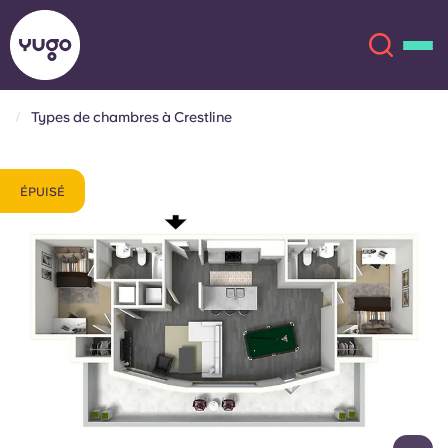
Types de chambres à Crestline
À propos
English (GB)
ÉPUISÉ
English (US)
Lieux
Chinese
Español
Plus
Català
Deutsch
Italian
French
Compte
Langue
Portuguese