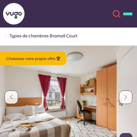
Types de chambres Bramall Court
À propos
English (GB)
Choisissez votre propre offre 🏆
English (US)
Lieux
Chinese
Español
Plus
Català
Deutsch
Italian
French
Compte
Langue
Portuguese