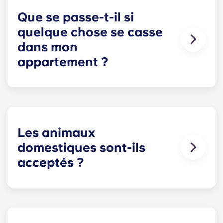
résidents du Royaume-Uni. Veuillez contacter
notre équipe sur place pour connaître les options
Que se passe-t-il si
de stationnement disponibles.
quelque chose se casse
dans mon
appartement ?
Nous pouvons vous aider. Notre équipe de
maintenance, toujours disponible et à votre
écoute, intervient en cas de problème dans votre
appartement. Contactez-nous par téléphone ou à
la réception, et nous vous assisterons au plus vite.
Les animaux
domestiques sont-ils
acceptés ?
Nous aimons les animaux, mais pour leur bien-
être et par égard pour les autres résidents
souffrant, par exemple, d'allergies, nous
n'autorisons pas les animaux dans nos