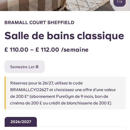
1
/
6
English (GB)
Sélectionnez un pays
Réservez maintenant
Sélectionnez une ville
English (US)
BRAMALL COURT SHEFFIELD
Choisissez une résidence
Salle de bains classique
Chinese
Se connecter
£ 110.00 – £ 112.00 /semaine
Español
Semestre Let 📆
Català
Réservez pour le 26/27, utilisez le code
Deutsch
BRAMALLCYO2627 et choisissez une offre d'une valeur
de 200 £* (abonnement PureGym de 9 mois, bon de
Italian
cinéma de 200 £ ou crédit de blanchisserie de 200 £).
French
2026/2027