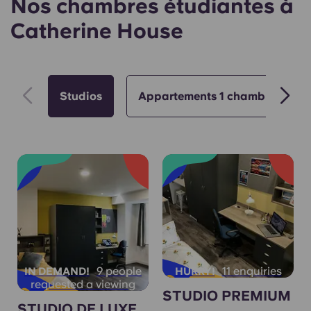
Nos chambres étudiantes à
Catherine House
Studios
Appartements 1 chambre
9 people
11 enquiries
IN DEMAND!
HURRY!
requested a viewing
STUDIO PREMIUM
STUDIO DE LUXE