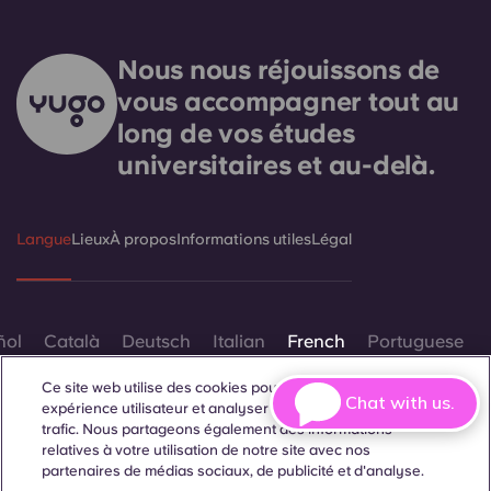
Nous nous réjouissons de
vous accompagner tout au
long de vos études
universitaires et au-delà.
Langue
Lieux
À propos
Informations utiles
Légal
ñol
Català
Deutsch
Italian
French
Portuguese
Ce site web utilise des cookies pour améliorer votre
Chat with us.
expérience utilisateur et analyser les performances et le
trafic. Nous partageons également des informations
relatives à votre utilisation de notre site avec nos
partenaires de médias sociaux, de publicité et d'analyse.