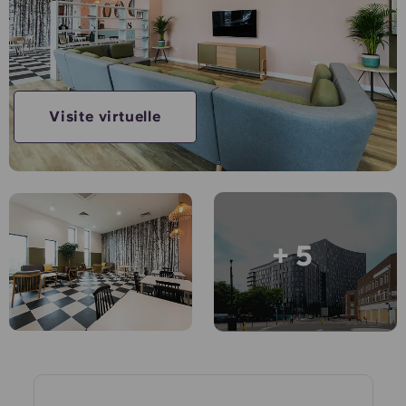
Compte
Langue
Portuguese
English (GB)
Sélectionnez un pays
Réservez maintenant
Sélectionnez une ville
English (US)
Visite virtuelle
Choisissez une résidence
Chinese
Se connecter
Español
+ 5
Català
Deutsch
Italian