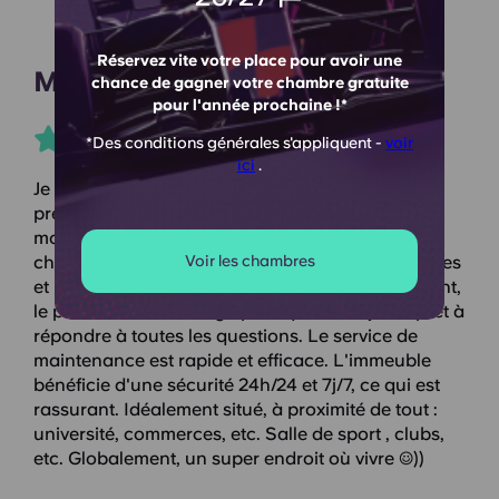
Réservez vite votre place pour avoir une
Maisie E
chance de gagner votre chambre gratuite
pour l'année prochaine !*
*Des conditions générales s'appliquent -
voir
ici
.
Je vis actuellement à Catherine house Pour ma
première année d'université. L'immeuble est très
moderne et l'appartement est super, avec des
chambres spacieuses, des salles de bain privatives
Voir les chambres
et une cuisine bien équipée. L'accueil est excellent,
le personnel est très sympathique et toujours prêt à
répondre à toutes les questions. Le service de
maintenance est rapide et efficace. L'immeuble
bénéficie d'une sécurité 24h/24 et 7j/7, ce qui est
rassurant. Idéalement situé, à proximité de tout :
université, commerces, etc. Salle de sport , clubs,
etc. Globalement, un super endroit où vivre :)))