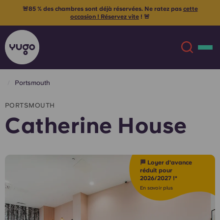
🚨85 % des chambres sont déjà réservées. Ne ratez pas
cette
occasion ! Réservez vite
! 🚨
Portsmouth
À propos
English (GB)
PORTSMOUTH
Catherine House
English (US)
Lieux
Chinese
Español
Plus
🏁 Loyer d'avance
réduit pour
2026/2027 !*
Català
Deutsch
En savoir plus
Italian
French