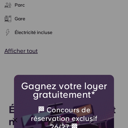
Parc
Gare
Électricité incluse
Afficher tout
Gagnez votre loyer
gratuitement*
Écoutez ce que disent
🏁 Concours de
réservation exclusif
nos étudiants
26/27 🏁