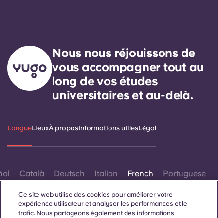
Nous nous réjouissons de
vous accompagner tout au
long de vos études
universitaires et au-delà.
Langue
Lieux
À propos
Informations utiles
Légal
ñol
Català
Deutsch
Italian
French
Portuguese
Ce site web utilise des cookies pour améliorer votre
expérience utilisateur et analyser les performances et le
trafic. Nous partageons également des informations