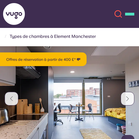
Types de chambres à Element Manchester
À propos
English (GB)
Offres de réservation à partir de 400 £* 💸
English (US)
Lieux
Chinese
Español
Plus
Català
Deutsch
Italian
French
Compte
Langue
Portuguese