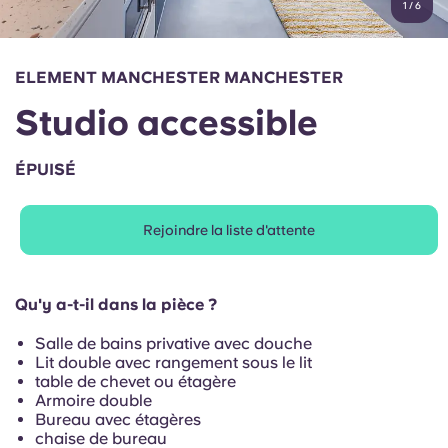
1
/
6
English (GB)
Sélectionnez un pays
Réservez maintenant
Sélectionnez une ville
English (US)
ELEMENT MANCHESTER MANCHESTER
Choisissez une résidence
Studio accessible
Chinese
Se connecter
ÉPUISÉ
Español
Rejoindre la liste d'attente
Català
Deutsch
Qu'y a-t-il dans la pièce ?
Salle de bains privative avec douche
Italian
Lit double avec rangement sous le lit
table de chevet ou étagère
Armoire double
French
Bureau avec étagères
chaise de bureau