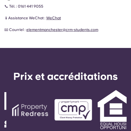
📞 Tél. :
0161 441 9055
📱Assistance WeChat :
WeChat
📧 Courriel :
elementmanchester@crm-students.com
Prix ​​et accréditations