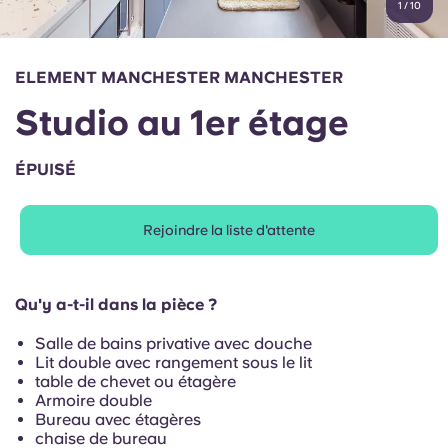
1
/
10
English (GB)
Sélectionnez un pays
Réservez maintenant
Sélectionnez une ville
English (US)
ELEMENT MANCHESTER MANCHESTER
Choisissez une résidence
Studio au 1er étage
Chinese
Se connecter
ÉPUISÉ
Español
Rejoindre la liste d'attente
Català
Deutsch
Qu'y a-t-il dans la pièce ?
Salle de bains privative avec douche
Italian
Lit double avec rangement sous le lit
table de chevet ou étagère
Armoire double
French
Bureau avec étagères
chaise de bureau