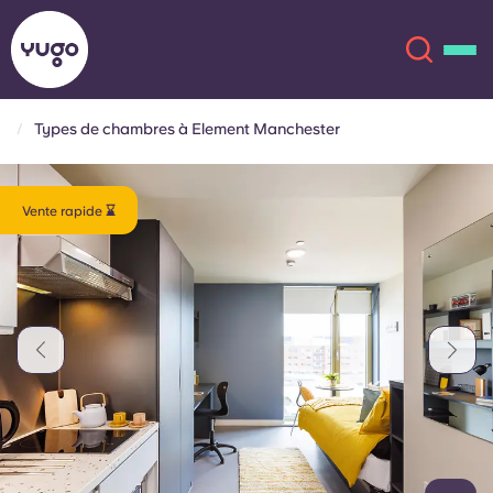
Types de chambres à Element Manchester
À propos
English (GB)
Vente rapide ⌛
English (US)
Lieux
Chinese
Español
Plus
Català
Deutsch
Italian
French
Compte
Langue
Portuguese