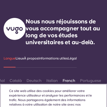
Nous nous réjouissons de
vous accompagner tout au
long de vos études
universitaires et au-delà.
Langue
Lieux
À propos
Informations utiles
Légal
ñol
Català
Deutsch
Italian
French
Portuguese
Ce site web utilise des cookies pour améliorer votre
expérience utilisateur et analyser les performances et le
trafic. Nous partageons également des informations
relatives à votre utilisation de notre site avec nos