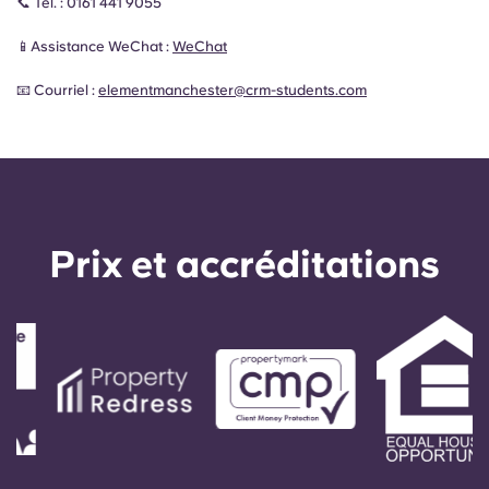
📞 Tél. :
0161 441 9055
📱Assistance WeChat :
WeChat
📧 Courriel :
elementmanchester@crm-students.com
Prix ​​et accréditations