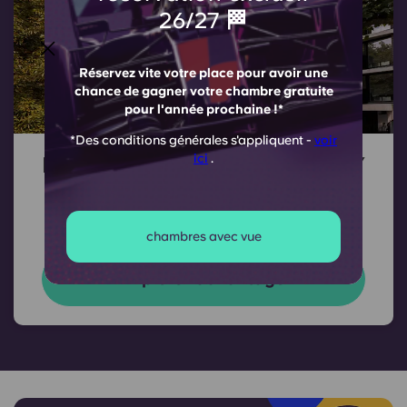
26/27 🏁
Réservez vite votre place pour avoir une
chance de gagner votre chambre gratuite
pour l'année prochaine !*
*Des conditions générales s'appliquent -
voir
ici
.
Element Bermondsey , SE1 3AY
Chambres à partir de 340 £ par semaine et
1 000 £ de remboursement !*
chambres avec vue
Explorez davantage