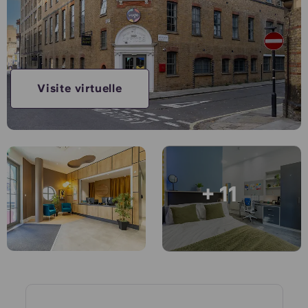
Compte
Langue
Portuguese
English (GB)
Sélectionnez un pays
Réservez maintenant
Sélectionnez une ville
English (US)
Visite virtuelle
Choisissez une résidence
Chinese
Se connecter
Español
+ 11
Català
Deutsch
Italian