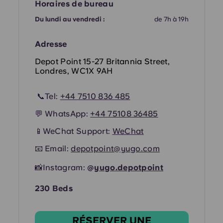
French
Horaires de bureau
Du lundi au vendredi :
de 7h à 19h
Portuguese
Adresse
Depot Point 15-27 Britannia Street,
Londres, WC1X 9AH
📞Tel:
+44
7510 836 485
💬 WhatsApp:
+44
75108 36485
📱WeChat Support:
WeChat
📧 Email:
depotpoint@yugo.com
📸Instagram:
@
yugo.depotpoint
230 Beds
RÉSERVER UNE