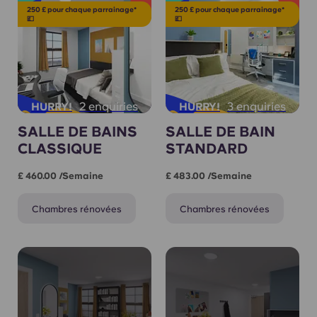
250 £ pour chaque parrainage*
250 £ pour chaque parrainage*
💷
💷
2 enquiries
3 enquiries
HURRY!
HURRY!
SALLE DE BAINS
SALLE DE BAIN
CLASSIQUE
STANDARD
£ 460.00 /semaine
£ 483.00 /semaine
Chambres rénovées
Chambres rénovées