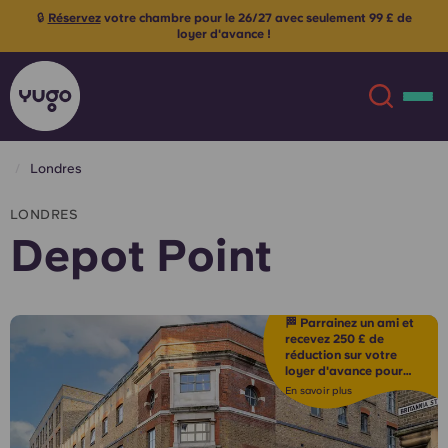
🔒
Réservez
votre chambre pour le 26/27 avec seulement 99 £ de
loyer d'avance !
Londres
À propos
English (GB)
LONDRES
Depot Point
English (US)
Lieux
Chinese
Español
Plus
🏁 Parrainez un ami et
recevez 250 £ de
réduction sur votre
Català
Deutsch
loyer d'avance pour
l'année 2026/2027 !*
En savoir plus
Italian
French