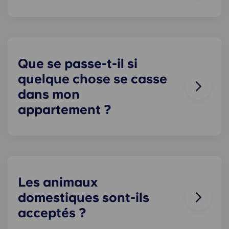
condition de le remettre dans l'état où il était
Le stationnement sur place est disponible
lorsque vous avez emménagé !
uniquement dans certains établissements. Yugo
Le stationnement n'est pas garanti pour les
résidents du Royaume-Uni. Veuillez contacter
notre équipe sur place pour connaître les options
Que se passe-t-il si
de stationnement disponibles.
quelque chose se casse
dans mon
appartement ?
Nous pouvons vous aider. Notre équipe de
maintenance, toujours disponible et à votre
écoute, intervient en cas de problème dans votre
appartement. Contactez-nous par téléphone ou à
la réception, et nous vous assisterons au plus vite.
Les animaux
domestiques sont-ils
acceptés ?