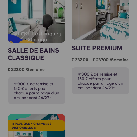
Last enquiry
QUICK!
30m ago
SUITE PREMIUM
SALLE DE BAINS
CLASSIQUE
£ 232.00 – £ 237.00 /semaine
£ 222.00 /semaine
💸300 £ de remise et
150 £ offerts pour
chaque parrainage d'un
💸300 £ de remise et
ami pendant 26/27*
150 £ offerts pour
chaque parrainage d'un
ami pendant 26/27*
🔥PLUS QUE 4 CHAMBRES
DISPONIBLES🔥