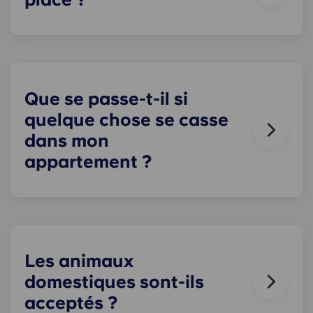
appartement comme bon vous semble, à
condition de le remettre dans l'état où il était
Le stationnement sur place est disponible
lorsque vous avez emménagé !
uniquement dans certains établissements. Yugo
Le stationnement n'est pas garanti pour les
résidents du Royaume-Uni. Veuillez contacter
notre équipe sur place pour connaître les options
Que se passe-t-il si
de stationnement disponibles.
quelque chose se casse
dans mon
appartement ?
Nous pouvons vous aider. Notre équipe de
maintenance, toujours disponible et à votre
écoute, intervient en cas de problème dans votre
appartement. Contactez-nous par téléphone ou à
la réception, et nous vous assisterons au plus vite.
Les animaux
domestiques sont-ils
acceptés ?