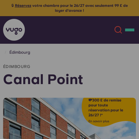
Places limitées ! Bénéficiez d’un remboursement de 300 £ sur
plus
vos réservations du 26/27 ! Code :
CP300
Des conditions
générales s'appliquent
Édimbourg
À propos
English (GB)
ÉDIMBOURG
Canal Point
English (US)
Lieux
Chinese
Español
Plus
💸300 £ de remise
pour toute
réservation pour le
Català
Deutsch
26/27 !*
En savoir plus
Italian
French