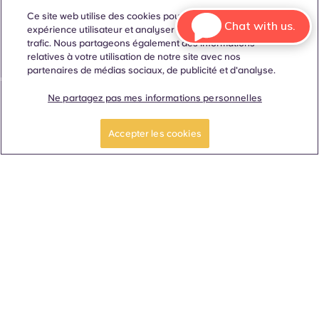
Langue
Lieux
À propos
Informations utiles
Légal
Ce site web utilise des cookies pour améliorer votre
Chat with us.
expérience utilisateur et analyser les performances et le
trafic. Nous partageons également des informations
relatives à votre utilisation de notre site avec nos
partenaires de médias sociaux, de publicité et d'analyse.
ñol
Català
Deutsch
Italian
French
Portuguese
Ne partagez pas mes informations personnelles
RÉSERVER UNE
Faites une visite
CHAMBRE
guidée
Accepter les cookies
Contactez-nous
© 2026. Tous droits réservés.
Lorsque des termes désignant un genre spécifique
apparaissent sur ce site web, ils sont destinés à s'appliquer à
tous, sans distinction de genre.