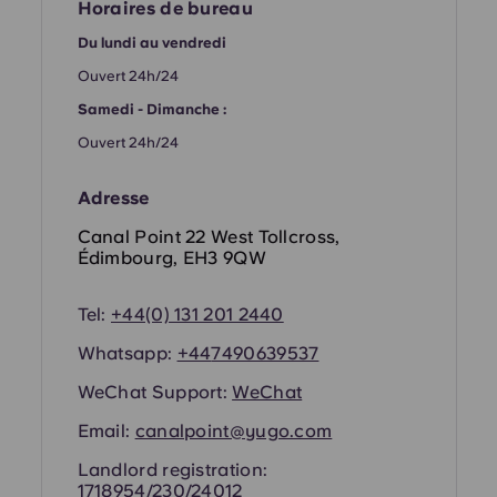
French
Horaires de bureau
Du lundi au vendredi
Portuguese
Ouvert 24h/24
Samedi - Dimanche :
Ouvert 24h/24
Adresse
Canal Point 22 West Tollcross,
Édimbourg, EH3 9QW
Tel:
+44(0) 131 201 2440
Whatsapp:
+44
7490639537
WeChat Support:
WeChat
Email:
canalpoint@yugo.com
Landlord registration:
1718954/230/24012