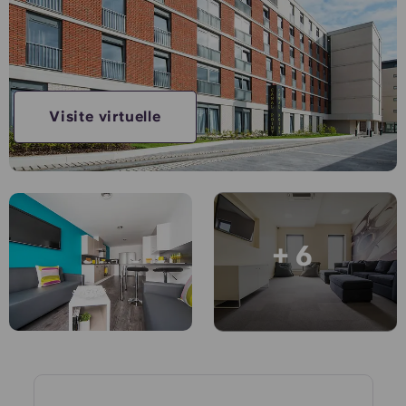
Compte
Langue
Portuguese
English (GB)
Sélectionnez un pays
Réservez maintenant
Sélectionnez une ville
English (US)
Visite virtuelle
Choisissez une résidence
Chinese
Se connecter
Español
+ 6
Català
Deutsch
Italian