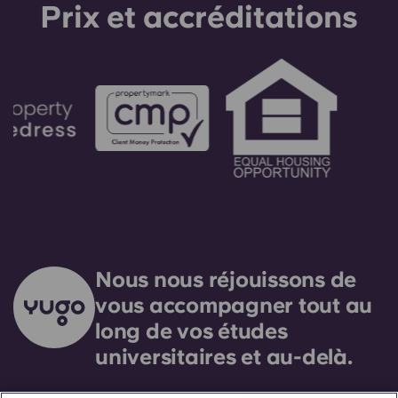
envisagé qu'en dernier ressort.
Prix ​​et accréditations
Nous nous réjouissons de
vous accompagner tout au
long de vos études
universitaires et au-delà.