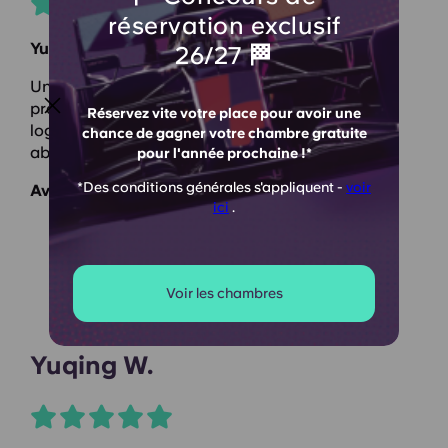
réservation exclusif
Yugo Canal Point
26/27 🏁
Un séjour très agréable, un environnement très
pratique, un personnel d'accueil excellent et un
Réservez vite votre place pour avoir une
logement très confortable. À recommander
chance de gagner votre chambre gratuite
absolument !
pour l'année prochaine !*
*Des conditions générales s'appliquent -
voir
Avis Google
ici
.
Voir les chambres
Yuqing W.