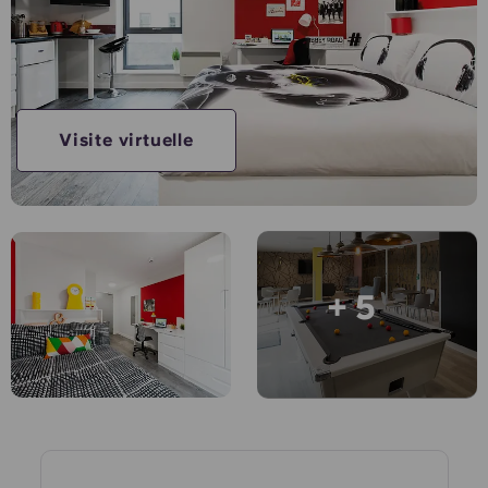
Compte
Langue
Portuguese
English (GB)
Sélectionnez un pays
Réservez maintenant
Sélectionnez une ville
English (US)
Visite virtuelle
Choisissez une résidence
Chinese
Se connecter
Español
+ 5
Català
Deutsch
Italian