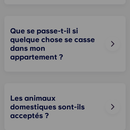
Le stationnement sur place est disponible
lorsque vous avez emménagé !
uniquement dans certains établissements. Yugo
Le stationnement n'est pas garanti pour les
résidents du Royaume-Uni. Veuillez contacter
notre équipe sur place pour connaître les options
Que se passe-t-il si
de stationnement disponibles.
quelque chose se casse
dans mon
appartement ?
Nous pouvons vous aider. Notre équipe de
maintenance, toujours disponible et à votre
écoute, intervient en cas de problème dans votre
appartement. Contactez-nous par téléphone ou à
la réception, et nous vous assisterons au plus vite.
Les animaux
domestiques sont-ils
acceptés ?
Nous aimons les animaux, mais pour leur bien-