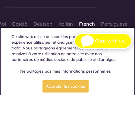
ñol
Català
Deutsch
Italian
French
Portuguese
Ce site web utilise des cookies pour améliorer votre
Chat with us.
expérience utilisateur et analyser les performances et le
trafic. Nous partageons également des informations
relatives à votre utilisation de notre site avec nos
partenaires de médias sociaux, de publicité et d'analyse.
Contactez-nous
Ne partagez pas mes informations personnelles
RÉSERVER UNE
Faites une visite
CHAMBRE
guidée
Accepter les cookies
© 2026. Tous droits réservés.
Lorsque des termes désignant un genre spécifique
apparaissent sur ce site web, ils sont destinés à s'appliquer à
tous, sans distinction de genre.