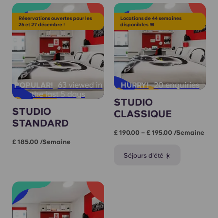
Réservations ouvertes pour les
Locations de 44 semaines
26 et 27 décembre !
disponibles 📅
63 viewed in
20 enquiries
POPULAR!
HURRY!
the last 5 days
STUDIO
STUDIO
CLASSIQUE
STANDARD
£ 190.00 – £ 195.00 /semaine
£ 185.00 /semaine
Séjours d'été ☀️