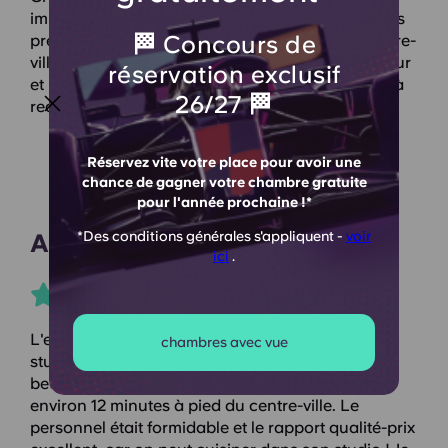
impeccables. Personnel accueillant et excellentes
🏁 Concours de
prestations. Emplacement idéal : proche du centre-
ville, mais au calme et à l’abri des regards. La cour
réservation exclusif
et le local à vélos sont de véritables atouts. Rien à
26/27 🏁
redire.
Réservez vite votre place pour avoir une
chance de gagner votre chambre gratuite
pour l'année prochaine !*
Ameze O
*Des conditions générales s'appliquent -
voir
ici
.
L'endroit était vraiment incroyable. J'avais un
chambres avec vue
studio avec cuisine et salle de bain privative, très
beau et propre. L'emplacement était idéal, à
environ 12 minutes à pied du centre-ville. Le
personnel était formidable et le rapport qualité-prix