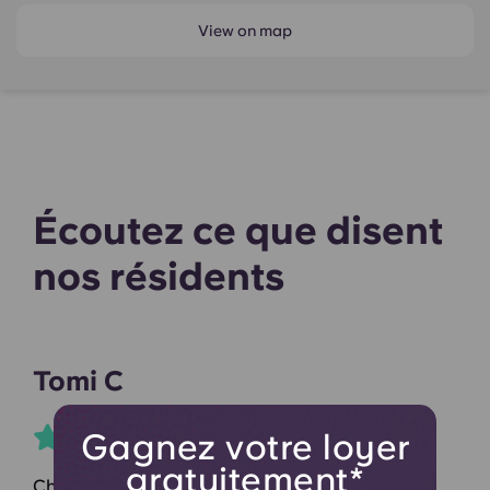
View on map
Écoutez ce que disent
nos résidents
Tomi C
Gagnez votre loyer
gratuitement*
Chambres confortables, bien meublées et