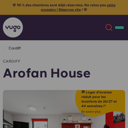
🚨 90 % des chambres sont déjà réservées. Ne ratez pas
cette
occasion ! Réservez vite
! 🚨
Cardiff
À propos
English (GB)
CARDIFF
Arofan House
English (US)
Lieux
Chinese
Español
Plus
🏁 Loyer d'avance
réduit pour les
locations de 26/27 et
Català
Deutsch
44 semaines !*
En savoir plus
Italian
French