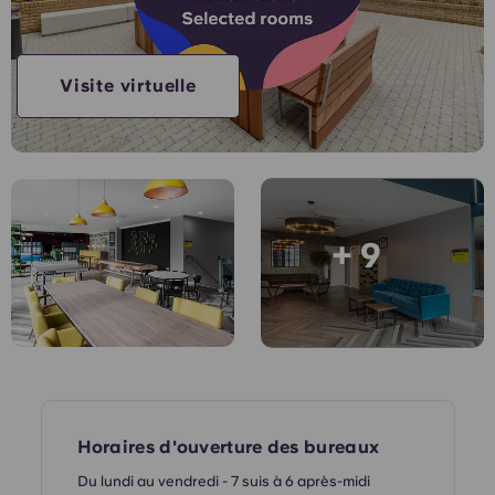
English (GB)
Sélectionnez un pays
Réservez maintenant
Sélectionnez une ville
English (US)
Visite virtuelle
Choisissez une résidence
Chinese
Se connecter
Español
+ 9
Català
Deutsch
Italian
French
Horaires d'ouverture des bureaux
Du lundi au vendredi - 7 suis à 6 après-midi