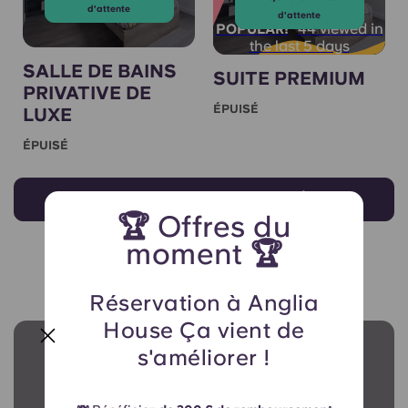
d'attente
d'attente
44 viewed in
POPULAR!
the last 5 days
SALLE DE BAINS
SUITE PREMIUM
PRIVATIVE DE
ÉPUISÉ
LUXE
ÉPUISÉ
Voir toutes les chambres
🏆 Offres du
moment 🏆
Réservation à Anglia
House Ça vient de
s'améliorer !
VOUS AVEZ UNE QUESTION ?