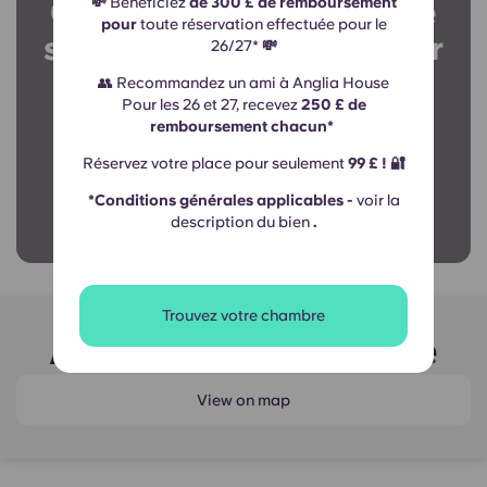
Contactez notre équipe
💸
Bénéficiez
de 300 £ de remboursement
pour
toute réservation effectuée pour le
sur place pour en savoir
26/27*
💸
plus !
👥 Recommandez un ami à Anglia House
Pour les 26 et 27, recevez
250 £ de
remboursement chacun*
Réservez votre place pour seulement
99 £ ! 🔐
Entrer en contact
*Conditions générales applicables -
voir la
description du bien
.
Trouvez votre chambre
Autour Anglia House
View on map