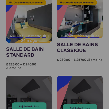
💸 300 £ de remboursement*
💸 300 £ de remboursement*
Last enquiry
39 enquiries
QUICK!
HURRY!
24m ago
SALLE DE BAINS
SALLE DE BAIN
CLASSIQUE
STANDARD
£ 230.00 – £ 257.00 /semaine
£ 225.00 – £ 240.00
/semaine
Rejoindre la liste
Rejoindre la liste