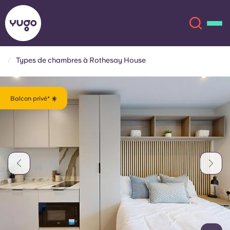
Types de chambres à Rothesay House
À propos
English (GB)
Balcon privé* ☀️
English (US)
Lieux
Chinese
Español
Plus
Català
Deutsch
Italian
French
Compte
Langue
Portuguese