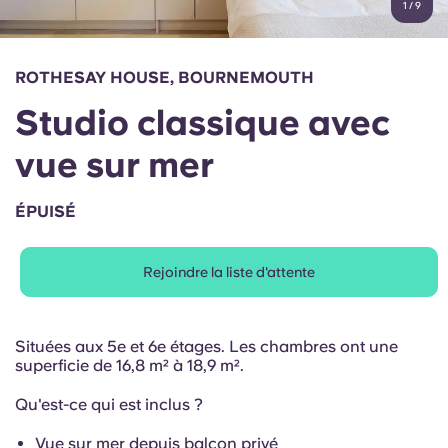
1
/
9
English (GB)
Sélectionnez un pays
Réservez maintenant
Sélectionnez une ville
English (US)
ROTHESAY HOUSE, BOURNEMOUTH
Choisissez une résidence
Studio classique avec
Chinese
Se connecter
vue sur mer
Español
ÉPUISÉ
Català
Rejoindre la liste d'attente
Deutsch
Italian
Situées aux 5e et 6e étages. Les chambres ont une
superficie de
16,8 m² à 18,9 m².
French
Qu'est-ce qui est inclus ?
Vue sur mer depuis balcon privé