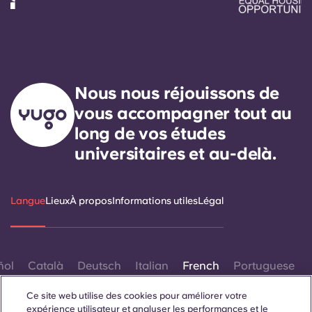
Nous nous réjouissons de
vous accompagner tout au
long de vos études
universitaires et au-delà.
Langue
Lieux
À propos
Informations utiles
Légal
ñol
Català
Deutsch
Italian
French
Portuguese
Ce site web utilise des cookies pour améliorer votre
expérience utilisateur et analyser les performances et le