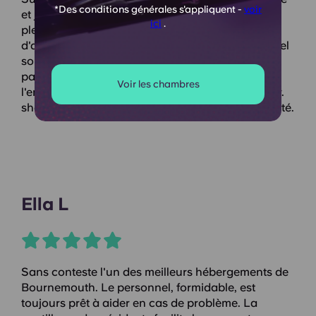
*Des conditions générales s'appliquent -
voir
et je n'aurais pas voulu changer. Ils organisaient
ici
.
plein d'événements géniaux pour rencontrer
d'autres résidents. Les installations et le personnel
sont vraiment sympas. La salle d'étude était
parfaite pendant la période des examens et
Voir les chambres
l'emplacement est très pratique pour se restaurer.
shopping La gare et l'arrêt de bus sont juste à côté.
Ella L
Sans conteste l'un des meilleurs hébergements de
Bournemouth. Le personnel, formidable, est
toujours prêt à aider en cas de problème. La