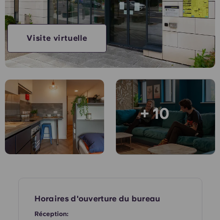
English (GB)
Sélectionnez un pays
Réservez maintenant
Sélectionnez une ville
English (US)
Visite virtuelle
Choisissez une résidence
Chinese
Se connecter
Español
+ 10
Català
Deutsch
Italian
French
Horaires d'ouverture du bureau
Réception: