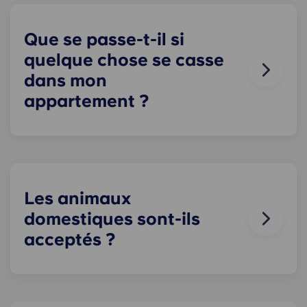
Le stationnement n'est pas garanti pour les
résidents du Royaume-Uni. Veuillez contacter
notre équipe sur place pour connaître les options
Que se passe-t-il si
de stationnement disponibles.
quelque chose se casse
dans mon
appartement ?
Nous pouvons vous aider. Notre équipe de
maintenance, toujours disponible et à votre
écoute, intervient en cas de problème dans votre
appartement. Contactez-nous par téléphone ou à
la réception, et nous vous assisterons au plus vite.
Les animaux
domestiques sont-ils
acceptés ?
Nous aimons les animaux, mais pour leur bien-
être et par égard pour les autres résidents
souffrant, par exemple, d'allergies, nous