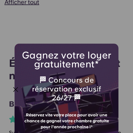
Afficher tout
Gagnez votre loyer
Écoutez ce que disent
gratuitement*
nos résidents
🏁 Concours de
réservation exclusif
26/27 🏁
Bronwen J
Réservez vite votre place pour avoir une
chance de gagner votre chambre gratuite
pour l'année prochaine !*
Super logement ! J'y ai passé ma deuxième année