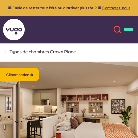
🌆 Envie de rester tout l'été ou d'arriver plus tôt ? 🌆
Contactez-nous
Types de chambres Crown Place
À propos
English (GB)
Climatisation ❄️
English (US)
Lieux
Chinese
Español
Plus
Català
Deutsch
Italian
French