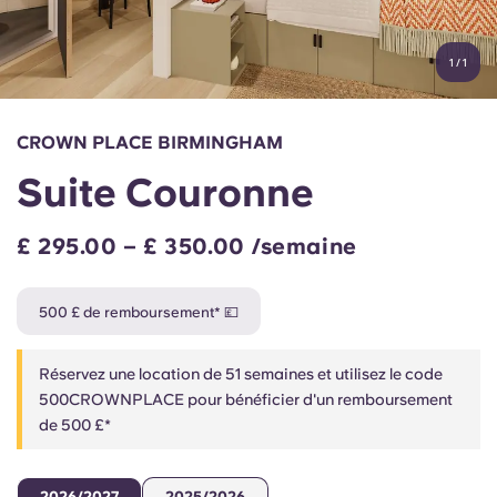
Compte
Langue
Portuguese
1
/
1
English (GB)
Sélectionnez un pays
Réservez maintenant
Sélectionnez une ville
English (US)
CROWN PLACE BIRMINGHAM
Choisissez une résidence
Suite Couronne
Chinese
Se connecter
£ 295.00 – £ 350.00 /semaine
Español
500 £ de remboursement* 💷
Català
Réservez une location de 51 semaines et utilisez le code
Deutsch
500CROWNPLACE pour bénéficier d'un remboursement
de 500 £*
Italian
2026/2027
2025/2026