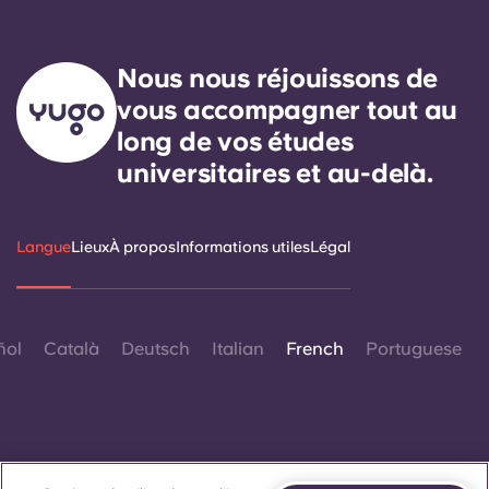
Nous nous réjouissons de
vous accompagner tout au
long de vos études
universitaires et au-delà.
Langue
Lieux
À propos
Informations utiles
Légal
ñol
Català
Deutsch
Italian
French
Portuguese