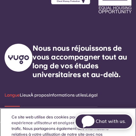
Nous nous réjouissons de
vous accompagner tout au
long de vos études
universitaires et au-delà.
Langue
Lieux
À propos
Informations utiles
Légal
Ce site web utilise des cookies pour améliorer votre
Chat with us.
ñol
Català
Deutsch
Italian
French
Portuguese
expérience utilisateur et analyser les performances et le
trafic. Nous partageons également des informations
relatives à votre utilisation de notre site avec nos