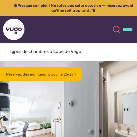
🚨Presque complet ! Ne ratez pas cette occasion —
réservez avant
qu'il ne soit trop tard
. 🚨
Types de chambres à Lope de Vega
À propos
English (GB)
Réservez dès maintenant pour le 26/27 !
English (US)
Lieux
Chinese
Español
Plus
Català
Deutsch
Italian
French