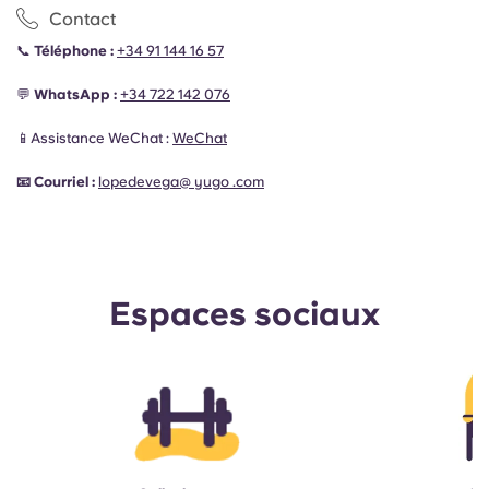
Contact
📞
Téléphone :
+34 91 144 16 57
💬
WhatsApp :
+34
722 142 076
📱Assistance WeChat :
WeChat
📧
Courriel :
lopedevega@ yugo .com
Espaces sociaux