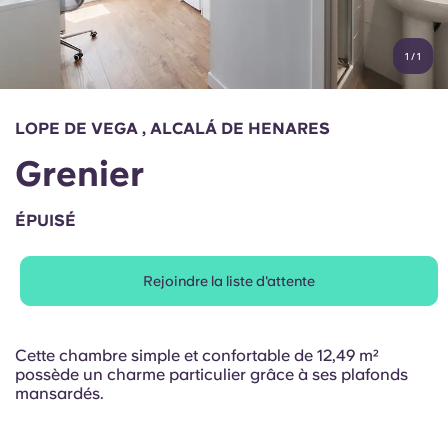
Compte
Langue
Portuguese
1
/
1
English (GB)
Sélectionnez un pays
Réservez maintenant
Sélectionnez une ville
English (US)
LOPE DE VEGA , ALCALÁ DE HENARES
Choisissez une résidence
Grenier
Chinese
Se connecter
ÉPUISÉ
Español
Rejoindre la liste d'attente
Català
Deutsch
Cette chambre simple et confortable de 12,49 m²
possède un charme particulier grâce à ses plafonds
mansardés.
Italian