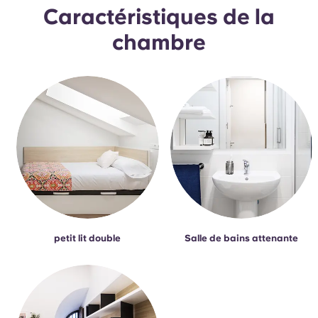
French
Caractéristiques de la
chambre
Portuguese
petit lit double
Salle de bains attenante