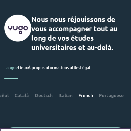
Nous nous réjouissons de
vous accompagner tout au
long de vos études
universitaires et au-delà.
Langue
Lieux
À propos
Informations utiles
Légal
añol
Català
Deutsch
Italian
French
Portuguese