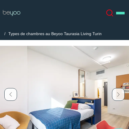
Types de chambres au Beyoo Taurasia Living Turin
À propos
English (GB)
English (US)
Lieux
Chinese
Español
Plus
Català
Deutsch
Italian
French
Compte
Langue
Portuguese