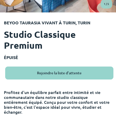
English (GB)
Sélectionnez un pays
1
/
5
Réservez maintenant
Sélectionnez une ville
English (US)
BEYOO TAURASIA VIVANT À TURIN, TURIN
Choisissez une résidence
Studio Classique
Chinese
Se connecter
Premium
Español
ÉPUISÉ
Català
Rejoindre la liste d'attente
Deutsch
Italian
Profitez d'un équilibre parfait entre intimité et vie
communautaire dans notre studio classique
entièrement équipé. Conçu pour votre confort et votre
French
bien-être, c'est l'espace idéal pour vivre, étudier et
échanger.