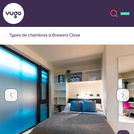
Types de chambres à Brewers Close
À propos
English (GB)
English (US)
Lieux
Chinese
Español
Plus
Català
Deutsch
Italian
French
Compte
Langue
Portuguese