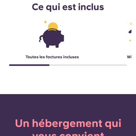
Ce qui est inclus
Toutes les factures incluses
Wi-F
Un hébergement qui
vous convient