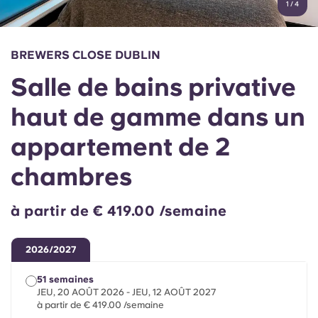
1
/
4
English (GB)
Sélectionnez un pays
Réservez maintenant
Sélectionnez une ville
English (US)
BREWERS CLOSE DUBLIN
Choisissez une résidence
Salle de bains privative
Chinese
Se connecter
haut de gamme dans un
Español
appartement de 2
Català
chambres
Deutsch
à partir de € 419.00 /semaine
Italian
2026/2027
51 semaines
French
JEU, 20 AOÛT 2026 - JEU, 12 AOÛT 2027
à partir de € 419.00 /semaine