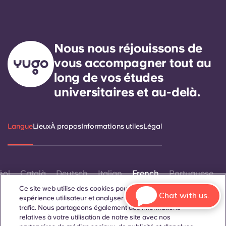
Nous nous réjouissons de
vous accompagner tout au
long de vos études
universitaires et au-delà.
Langue
Lieux
À propos
Informations utiles
Légal
ñol
Català
Deutsch
Italian
French
Portuguese
Ce site web utilise des cookies pour améliorer votre
Chat with us.
expérience utilisateur et analyser les performances et le
trafic. Nous partageons également des informations
relatives à votre utilisation de notre site avec nos