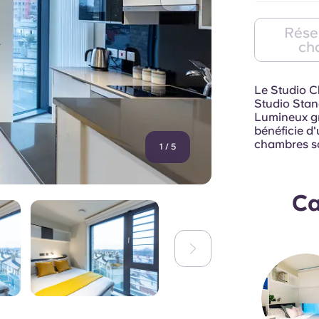
Rése
ch
Le Studio C
Studio Stan
Lumineux grâ
bénéficie d
chambres son
1
/
5
Ca