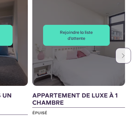
Rejoindre la liste
d'attente
S UN
APPARTEMENT DE LUXE À 1
A
CHAMBRE
C
ÉPUISÉ
É