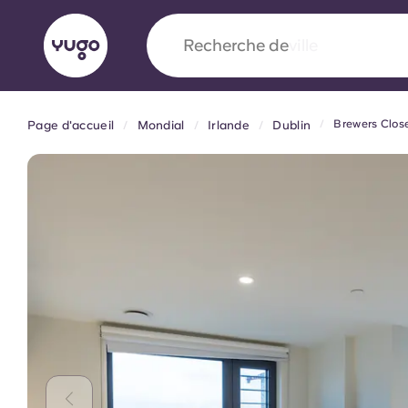
Recherche de
université
Brewers Clos
Page d'accueil
Mondial
Irlande
Dublin
English (GB)
English (US)
À propos
Lieux
Plus
Portuguese
Yugo x VCARB : À l'avant-ga
nouvelle ère pour le logement
Yugo Le partenariat novateur de [nom de l'ent
VCARB alimente l'innovation, l'ambition et d
inoubliables pour les étudiants.