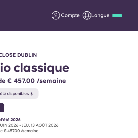
Compte
Langue
Deutsch
Italian
French
Apply Now
CLOSE DUBLIN
io classique
 de € 457.00 /semaine
us
S'associer à Yugo
été disponibles ☀️
Informations pour les
parents
d'été 2026
Entrer en contact
JUIN 2026 - JEU, 13 AOÛT 2026
 de € 457.00 /semaine