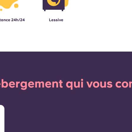
tance 24h/24
Lessive
bergement qui vous co