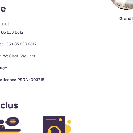
ce
Grand l
tact
 85 833 8612
 :
+353 85 833 8612
e WeChat :
WeChat
yugo
e licence PSRA : 003718
nclus