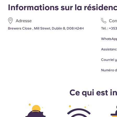
Informations sur la résiden
Adresse
Con
Brewers Close , Mill Street, Dublin 8, D08 H24H
Tél. :
+353
WhatsApp
Assistanc
Courriel
Numéro d
Ce qui est i