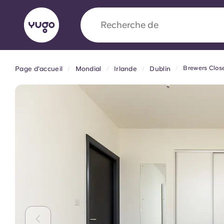
Recherche de
université
Brewers Clos
Page d'accueil
Mondial
Irlande
Dublin
English (GB)
English (US)
À propos
Lieux
Plus
Portuguese
Yugo x VCARB : À l'avant-ga
nouvelle ère pour le logement
Yugo Le partenariat novateur de [nom de l'ent
VCARB alimente l'innovation, l'ambition et d
inoubliables pour les étudiants.