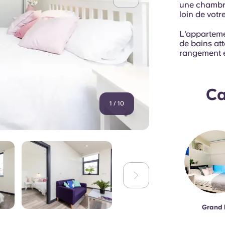
une chambre 
loin de vot
L'apparteme
de bains at
rangement e
Ca
1
/
10
Grand l