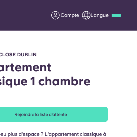
Compte
Langue
Deutsch
Italian
French
Apply Now
CLOSE DUBLIN
artement
sique 1 chambre
us
S'associer à Yugo
Informations pour les
parents
Rejoindre la liste d'attente
Entrer en contact
peu plus d'espace ? L'appartement classique à