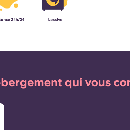
tance 24h/24
Lessive
bergement qui vous co