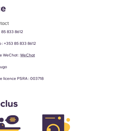
ce
tact
 85 833 8612
 :
+353 85 833 8612
e WeChat :
WeChat
yugo
e licence PSRA : 003718
nclus