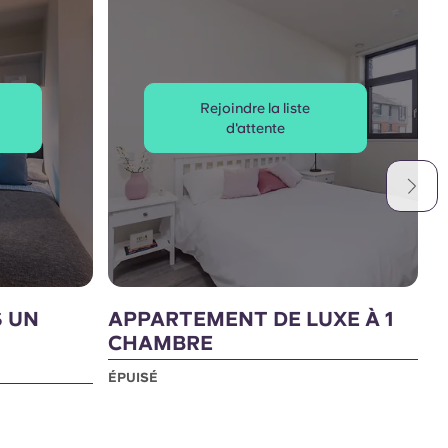
Rejoindre la liste
d'attente
S UN
APPARTEMENT DE LUXE À 1
A
CHAMBRE
C
ÉPUISÉ
É