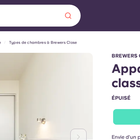
e
Types de chambres à Brewers Close
Chinese
Español
Català
BREWERS 
App
clas
À propos de no
rde d'une
ÉPUISÉ
 étudiant
FAQ
reprise] avec
es moments
Blog
Envie d'un 