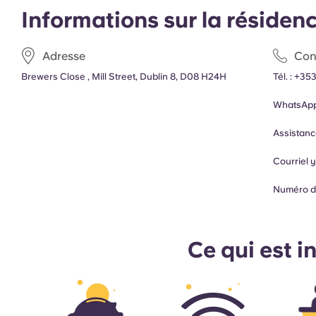
Informations sur la résiden
Adresse
Con
Brewers Close , Mill Street, Dublin 8, D08 H24H
Tél. :
+353
WhatsApp
Assistanc
Courriel
Numéro d
Ce qui est i