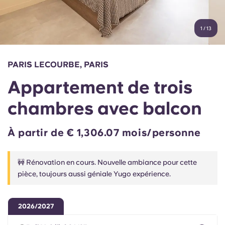
Compte
Langue
Portuguese
1
/
13
English (GB)
Sélectionnez un pays
Réservez maintenant
Sélectionnez une ville
English (US)
PARIS LECOURBE, PARIS
Choisissez une résidence
Appartement de trois
Chinese
Se connecter
chambres avec balcon
Español
À partir de € 1,306.07 mois/personne
Català
🚧 Rénovation en cours. Nouvelle ambiance pour cette
Deutsch
pièce, toujours aussi géniale Yugo expérience.
Italian
2026/2027