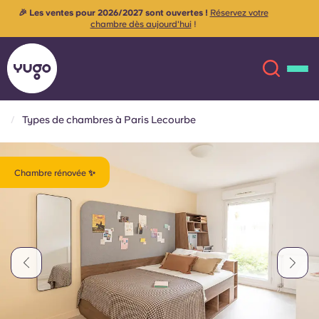
Les chambres sont actuellement en cours de rénovation afin
plus
d'offrir à nos locataires la meilleure expérience de vie possible
✨
Contactez-nous pour plus d'informations
Types de chambres à Paris Lecourbe
À propos
English (GB)
Chambre rénovée ✨
English (US)
Lieux
Chinese
Español
Plus
Català
Deutsch
Italian
French