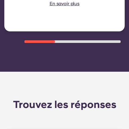
locataires. Elle comprend
En savoir plus
généralement : la consommation
d'eau, le chauffage, les frais liés aux
parties communes et autres
charges d'exploitation de
l'immeuble.
Trouvez les réponses