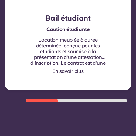
Bail étudiant
Caution étudiante
Location meublée à durée
déterminée, conçue pour les
étudiants et soumise à la
présentation d'une attestation
d'inscription.
Le contrat est d'une
durée de neuf mois. Le
En savoir plus
renouvellement n'est pas
automatique mais peut être proposé
par le biais d'un nouveau contrat,
sous réserve de critères d'éligibilité
tels qu'un historique de paiement
satisfaisant, un comportement
respectueux du règlement et la
disponibilité du logement.