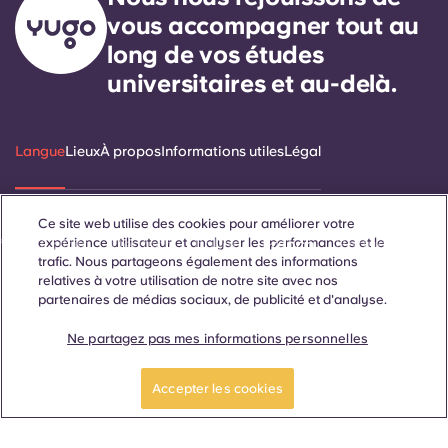
vous accompagner tout au
long de vos études
universitaires et au-delà.
Langue
Lieux
À propos
Informations utiles
Légal
Ce site web utilise des cookies pour améliorer votre
expérience utilisateur et analyser les performances et le
ñol
Català
Deutsch
Italian
French
Portuguese
trafic. Nous partageons également des informations
relatives à votre utilisation de notre site avec nos
partenaires de médias sociaux, de publicité et d'analyse.
Ne partagez pas mes informations personnelles
Réserver une chambre
Contactez-nous
Accepter les cookies