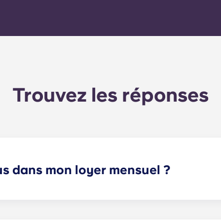
fournisseur en utilisant le
numéro de compteur de
l'appartement.
Trouvez les réponses
lus dans mon loyer mensuel ?
et les charges fixes. Ces charges fixes incluent votre part d
unes) ainsi que toutes les dépenses liées à votre appartemen