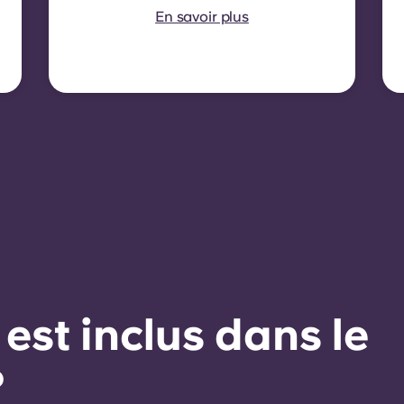
douze mois. une indexation
En savoir plus
du loyer appliquée à
chaque date de
renouvellement.
 est inclus dans le
?