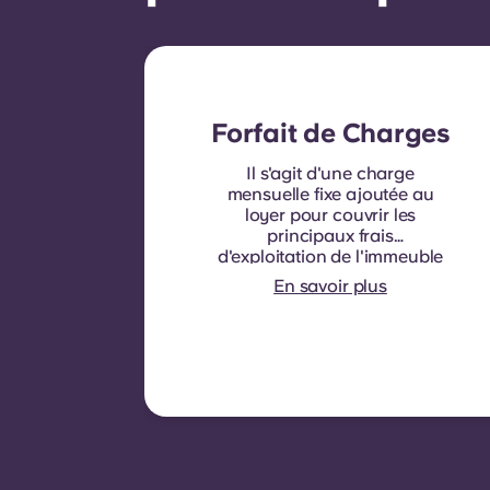
Forfait de Charges
Il s'agit d'une charge
mensuelle fixe ajoutée au
loyer pour couvrir les
principaux frais
d'exploitation de l'immeuble
et les charges locatives
En savoir plus
normalement à la charge
des locataires. Elle
comprend généralement :
la consommation d'eau, le
chauffage, les frais liés aux
parties communes et autres
charges d'exploitation de
l'immeuble.