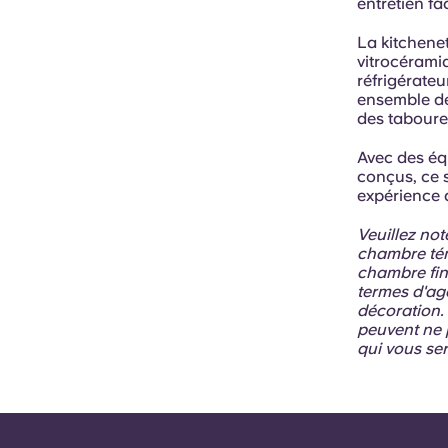
entretien fac
La kitchene
vitrocérami
réfrigérate
ensemble de 
des taboure
Avec des éq
conçus, ce s
expérience 
Veuillez not
chambre témo
chambre fin
termes d'ag
décoration. 
peuvent ne 
qui vous ser