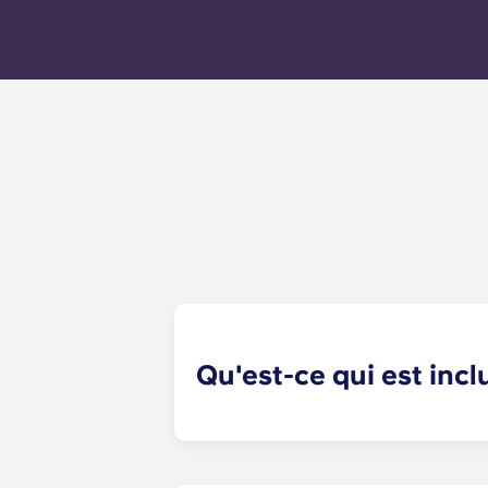
Qu'est-ce qui est inc
Votre mensualité comprend le loyer 
compris l'entretien des parties comm