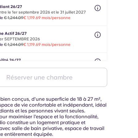
diant 26/27
tre le 1er septembre 2026 et le 31 juillet 2027
de
€ 1,244.09
€ 1,119.69 mois/personne
ne Actif 26/27
er SEPTEMBRE 2026
de
€ 1,244.09
€ 1,119.69 mois/personne
ilité 26/27
aximum entre le 1er août 2026 et le 30 septembre
Réserver une chambre
de
€ 1,244.09
€ 1,119.69 mois/personne
bien conçus, d'une superficie de 18 à 27 m²,
space de vie confortable et indépendant, idéal
diants et les personnes vivant seules.
ur maximiser l'espace et la fonctionnalité,
io constitue un logement pratique et
vec salle de bain privative, espace de travail
te entièrement équipée.