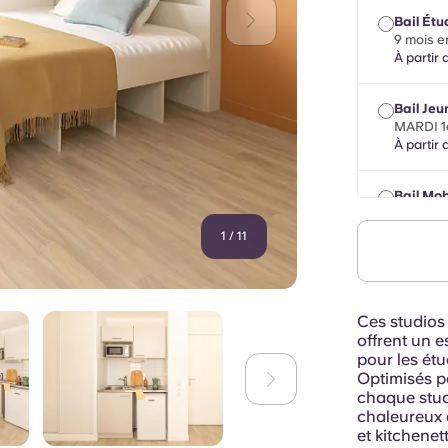
Bail Étu
9 mois en
À partir 
Bail Jeu
MARDI 1
À partir 
Bail Mob
8 mois m
2027
1
/
11
À partir 
Ces studios 
offrent un e
pour les étu
Optimisés po
chaque stud
chaleureux a
et kitchenet