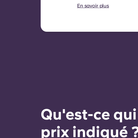
contrat est d'une durée de
En savoir plus
neuf mois. Le
renouvellement n'est pas
automatique mais peut être
proposé par le biais d'un
nouveau contrat, sous
réserve de critères
d'éligibilité tels qu'un
historique de paiement
satisfaisant, un
comportement respectueux
du règlement et la
disponibilité du logement.
Qu'est-ce qui
prix indiqué 