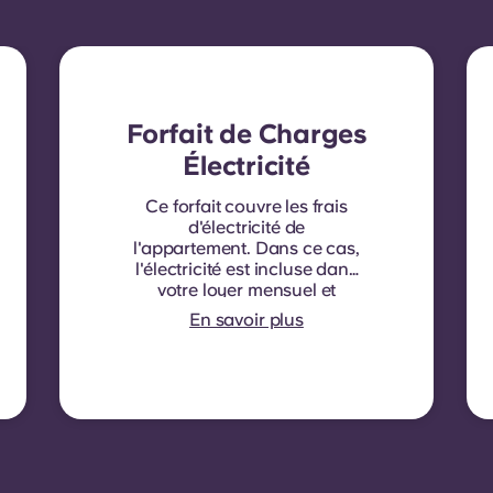
Forfait de Charges
Électricité
Ce forfait couvre les frais
d'électricité de
l'appartement. Dans ce cas,
l'électricité est incluse dans
votre loyer mensuel et
aucun contrat
En savoir plus
supplémentaire n'est requis.
Pour certains logements ou
types de chambres,
l'électricité n'est pas incluse.
Le cas échéant, les
locataires doivent souscrire
un contrat d'électricité
directement auprès du