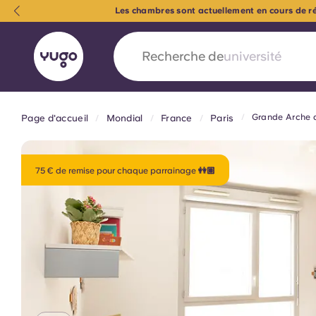
Les chambres sont actuellement en cours de rén
Recherche de
logement
Grande Arche d
Page d'accueil
Mondial
France
Paris
English (GB)
English (US)
À propos
Lieux
Plus
Portuguese
75 € de remise pour chaque parrainage 👭🏽
Yugo x VCARB : À l'avant-ga
nouvelle ère pour le logement
Yugo Le partenariat novateur de [nom de l'ent
VCARB alimente l'innovation, l'ambition et d