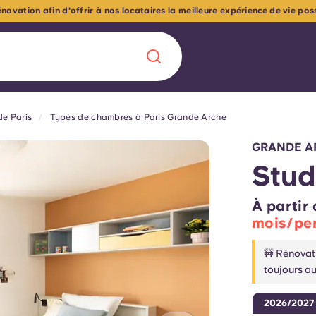
ovation afin d'offrir à nos locataires la meilleure expérience de vie pos
e Paris
Types de chambres à Paris Grande Arche
Chinese
Español
Català
GRANDE AR
Stud
À partir
mois/pe
À propos de no
rde d'une
🚧 Rénovat
 étudiant
FAQ
toujours au
reprise] avec
2026/2027
es moments
Blog