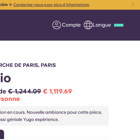
sible ✨
Contactez-nous pour plus d'informations
Compte
Langue
Deutsch
Italian
French
Apply Now
CHE DE PARIS, PARIS
io
 de
€ 1,244.09
€ 1,119.69
rsonne
us
S'associer à Yugo
ion en cours. Nouvelle ambiance pour cette pièce,
Informations pour les
ssi géniale Yugo expérience.
parents
Entrer en contact