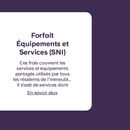
Forfait
Équipements et
Services (SNI)
Ces frais couvrent les
services et équipements
partagés utilisés par tous
les résidents de l'immeuble.
Il s'agit de services dont
bénéficient tous les
En savoir plus
occupants et qui ne
peuvent être facturés
individuellement pour
chaque chambre ou
appartement. Par exemple :
nettoyage des parties
communes (couloirs,