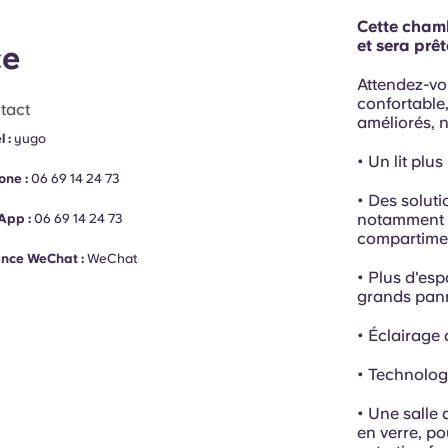
Cette chamb
et sera prê
ce
Attendez-vo
confortable
tact
améliorés, 
l :
yugo
• Un lit plu
one :
06 69 14 24 73
• Des solut
notamment u
App :
06 69 14 24 73
compartimen
ance WeChat :
WeChat
• Plus d'esp
grands pan
• Éclairage
• Technolog
• Une salle
en verre, po