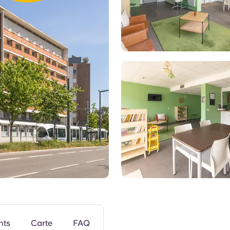
Espaces commu
nts
Carte
FAQ