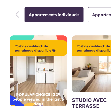
Appartements individuels
Appartem
75 € de cashback de
75 € de cashback de
parrainage disponible 🤩
parrainage disponibl
229
POPULAR CHOICE!
people viewed in the last 5
STUDIO AVEC
days
TERRASSE