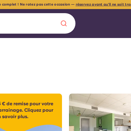
 complet ! Ne ratez pas cette occasion —
réservez avant qu'il ne soit tr
Chinese
Español
Català
À propos de no
rde d'une
 € de remise pour votre
 étudiant
FAQ
arrainage. Cliquez pour
 savoir plus.
reprise] avec
es moments
Blog