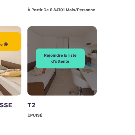
À Partir De € 847.01 Mois/personne
e 🤩
Rejoindre la liste
d'attente
ASSE
T2
ÉPUISÉ