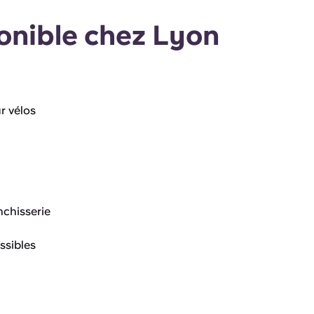
ponible chez Lyon
 vélos
nchisserie
sibles