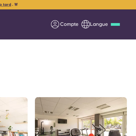
op tard
. 🚨
Compte
Langue
Deutsch
Italian
French
Apply Now
us
S'associer à Yugo
Informations pour les
parents
Entrer en contact