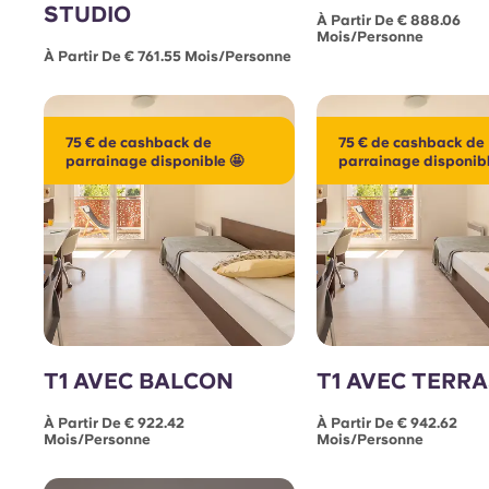
STUDIO
À Partir De € 888.06
Mois/personne
À Partir De € 761.55 Mois/personne
75 € de cashback de
75 € de cashback de
parrainage disponible 🤩
parrainage disponibl
T1 AVEC BALCON
T1 AVEC TERR
À Partir De € 922.42
À Partir De € 942.62
Mois/personne
Mois/personne