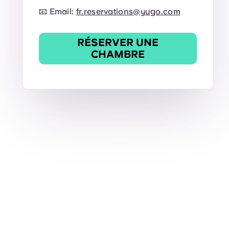
📧 Email:
fr.reservations@yugo.com
RÉSERVER UNE
CHAMBRE