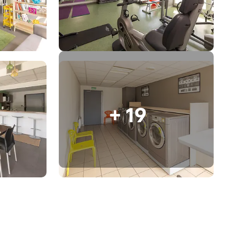
+ 19
ns