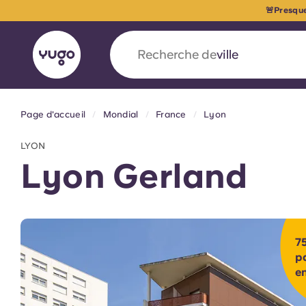
🚨Presque
Recherche de
pays
Page d'accueil
Mondial
France
Lyon
English (GB)
English (US)
À propos
Lieux
Plus
LYON
Portuguese
Lyon Gerland
Yugo x VCARB : À l'avant-ga
75
nouvelle ère pour le logement
p
en
Yugo Le partenariat novateur de [nom de l'ent
VCARB alimente l'innovation, l'ambition et d