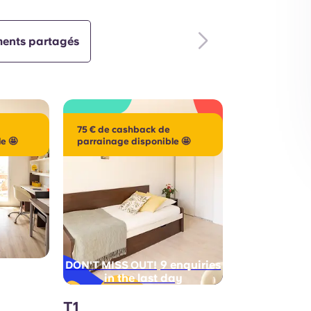
ents partagés
75 € de cashback de
e 🤩
parrainage disponible 🤩
9 enquiries
DON'T MISS OUT!
in the last day
T1