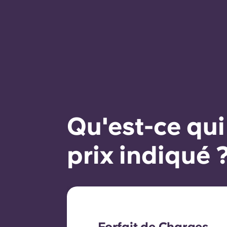
réserve de critères
d'éligibilité tels qu'un
historique de paiement
satisfaisant, un
comportement respectueux
du règlement et la
disponibilité du logement.
Qu'est-ce qui
prix indiqué 
Forfait de Charges