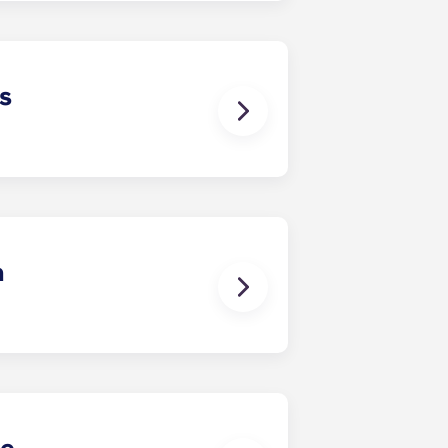
es
ents, elle n'est pas incluse, sauf
ès la signature de votre bail, nous
onsable Yugo vous fournira toutes
n
 indiquant les coordonnées de la
ion.