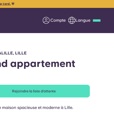
op tard.
🚨
Compte
Langue
Deutsch
Italian
French
Apply Now
LILLE, LILLE
d appartement
us
S'associer à Yugo
Rejoindre la liste d'attente
Informations pour les
parents
e maison spacieuse et moderne à Lille.
Entrer en contact