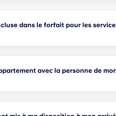
Talence Centre et Talence Université.
incluse dans le forfait pour les servic
appartements partagés. Pour tous les autres types d'appartem
is
La Défense, Paris Grande Arche et Marseille La Major. Apr
bonnement auprès d'un fournisseur d'électricité. Votre resp
e vous serez prêt(e) à effectuer cette démarche.
appartement avec la personne de mo
de chambres étudiantes. Veuillez préciser votre demande en
écifique » lors de l’envoi de votre formulaire de réservat