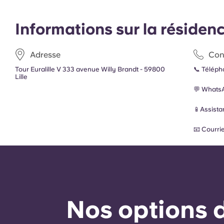
Informations sur la résiden
Adresse
Con
Tour Euralille V 333 avenue Willy Brandt - 59800
📞 Téléph
Lille
💬 Whats
📱Assista
📧 Courrie
Nos options d