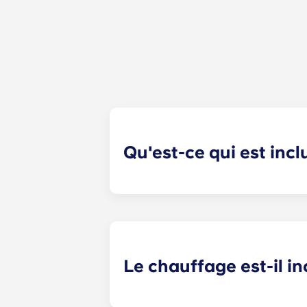
Qu'est-ce qui est inc
Votre mensualité comprend le loyer 
compris l'entretien des parties comm
Le chauffage est-il in
Le chauffage est inclus dans le forf