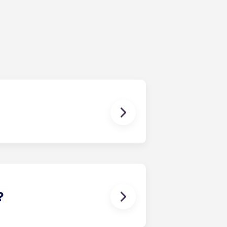
entretien général des
installations partagées.
es frais généraux de l'immeuble (y
t (eau, chauffage collectif, etc.).
?
ordeaux Pellegrin, Lille Euralille,