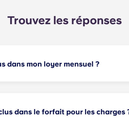
Trouvez les réponses
lus dans mon loyer mensuel ?
et les charges fixes. Ces charges fixes incluent votre part d
unes) ainsi que toutes les dépenses liées à votre appartemen
clus dans le forfait pour les charges 
ait charges, sauf dans les résidences étudiantes suivantes : B