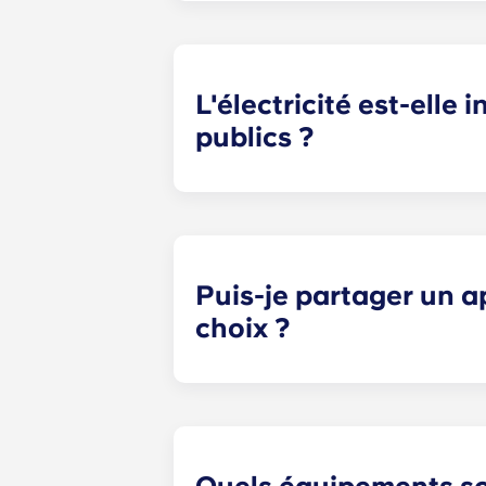
Paris Bagnolet, Pessac Université, 
L'électricité est-elle 
publics ?
L'électricité est comprise dans les 
dans les résidences suivantes : Par
vous conseillons de souscrire un a
les informations nécessaires lorsqu
Puis-je partager un 
choix ?
Oui, sous réserve de disponibilité 
personne dans le champ « Demande sp