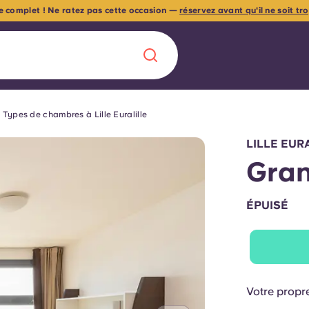
e complet ! Ne ratez pas cette occasion —
réservez avant qu'il ne soit tr
Types de chambres à Lille Euralille
Chinese
Español
Català
LILLE EURA
Gran
ÉPUISÉ
À propos de no
rde d'une
 étudiant
FAQ
reprise] avec
Votre propr
es moments
Blog