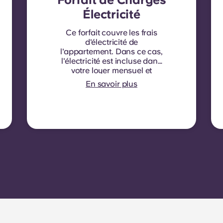
Électricité
Ce forfait couvre les frais
d'électricité de
l'appartement. Dans ce cas,
l'électricité est incluse dans
votre loyer mensuel et
aucun contrat
En savoir plus
supplémentaire n'est requis.
Pour certains logements ou
types de chambres,
l'électricité n'est pas incluse.
Le cas échéant, les
locataires doivent souscrire
un contrat d'électricité
directement auprès du
fournisseur en utilisant le
numéro de compteur de
l'appartement.