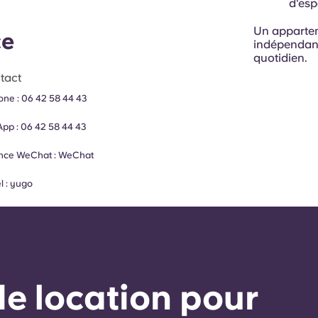
d'esp
Un appartem
ce
indépendanc
quotidien.
tact
one :
06 42 58 44 43
App :
06 42 58 44 43
nce WeChat :
WeChat
l :
yugo
e location pour