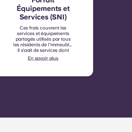
Équipements et
Services (SNI)
Ces frais couvrent les
services et équipements
partagés utilisés par tous
les résidents de l'immeuble.
Il s'agit de services dont
bénéficient tous les
En savoir plus
occupants et qui ne
peuvent être facturés
individuellement pour
chaque chambre ou
appartement. Par exemple :
nettoyage des parties
communes (couloirs,
escaliers, espaces
communs), éclairage des
parties communes,
entretien des ascenseurs,
entretien de la cour ou des
espaces extérieurs,