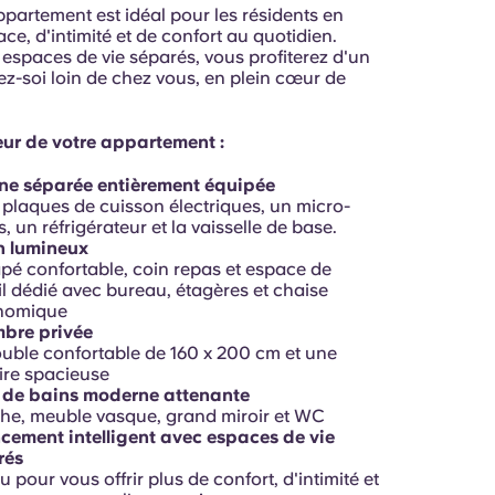
partement est idéal pour les résidents en
ce, d'intimité et de confort au quotidien.
 espaces de vie séparés, vous profiterez d'un
ez-soi loin de chez vous, en plein cœur de
ieur de votre appartement :
ine séparée entièrement équipée
plaques de cuisson électriques, un micro-
, un réfrigérateur et la vaisselle de base.
n lumineux
é confortable, coin repas et espace de
il dédié avec bureau, étagères et chaise
nomique
bre privée
ouble confortable de 160 x 200 cm et une
re spacieuse
e de bains moderne attenante
e, meuble vasque, grand miroir et WC
ement intelligent avec espaces de vie
rés
 pour vous offrir plus de confort, d'intimité et