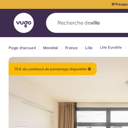
🚨Presqu
Recherche de
pays
Lille Euralille
Page d'accueil
Mondial
France
Lille
English (GB)
English (US)
À propos
Lieux
Plus
Portuguese
75 € de cashback de parrainage disponible 🤩
Yugo x VCARB : À l'avant-ga
nouvelle ère pour le logement
Yugo Le partenariat novateur de [nom de l'ent
VCARB alimente l'innovation, l'ambition et d