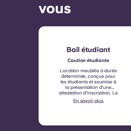
vous
Bail étudiant
Caution étudiante
Location meublée à durée
déterminée, conçue pour
les étudiants et soumise à
la présentation d'une
attestation d'inscription.
Le
contrat est d'une durée de
En savoir plus
neuf mois. Le
renouvellement n'est pas
automatique mais peut être
proposé par le biais d'un
nouveau contrat, sous