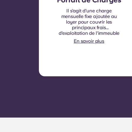
Il s'agit d'une charge
mensuelle fixe ajoutée au
loyer pour couvrir les
principaux frais
d'exploitation de l'immeuble
et les charges locatives
En savoir plus
normalement à la charge
des locataires. Elle
comprend généralement :
la consommation d'eau, le
chauffage, les frais liés aux
parties communes et autres
charges d'exploitation de
l'immeuble.