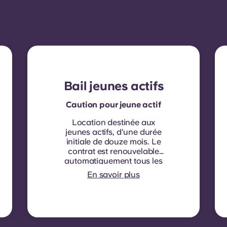
Bail jeunes actifs
Caution pour jeune actif
Location destinée aux
jeunes actifs, d'une durée
initiale de douze mois. Le
contrat est renouvelable
automatiquement tous les
douze mois. une indexation
En savoir plus
du loyer appliquée à
chaque date de
renouvellement.