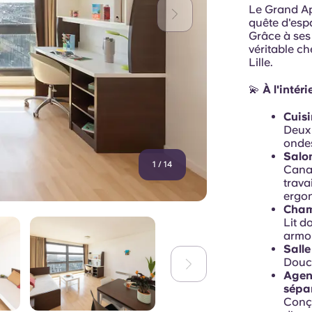
Le Grand Ap
quête d'espa
Grâce à ses
véritable ch
Lille.
💫
À l'intér
Cuis
Deux 
ondes
Salo
1
/
14
Canap
trava
ergo
Cham
Lit d
armoi
Sall
Douch
Agenc
sépa
Conçu