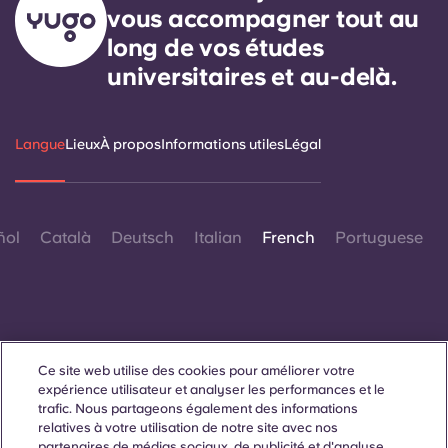
vous accompagner tout au
long de vos études
universitaires et au-delà.
Langue
Lieux
À propos
Informations utiles
Légal
ñol
Català
Deutsch
Italian
French
Portuguese
Ce site web utilise des cookies pour améliorer votre
Contactez-nous
expérience utilisateur et analyser les performances et le
trafic. Nous partageons également des informations
relatives à votre utilisation de notre site avec nos
partenaires de médias sociaux, de publicité et d'analyse.