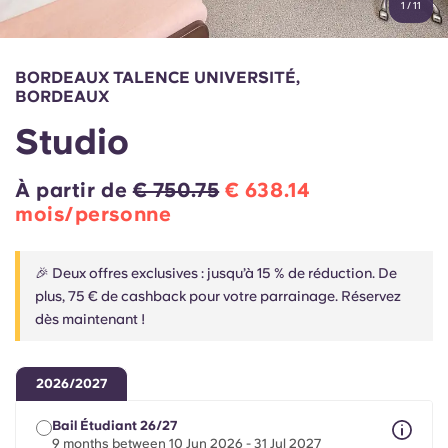
1
/
11
English (GB)
Sélectionnez un pays
Réservez maintenant
Sélectionnez une ville
English (US)
BORDEAUX TALENCE UNIVERSITÉ,
Choisissez une résidence
BORDEAUX
Chinese
Studio
Se connecter
Español
À partir de
€ 750.75
€ 638.14
mois/personne
Català
🎉 Deux offres exclusives : jusqu’à 15 % de réduction. De
Deutsch
plus, 75 € de cashback pour votre parrainage. Réservez
dès maintenant !
Italian
2026/2027
French
Bail Étudiant 26/27
9 months between 10 Jun 2026 - 31 Jul 2027