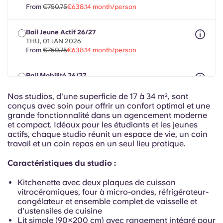
Portuguese
From
€750.75
€638.14 month/person
Bail Jeune Actif 26/27
THU, 01 JAN 2026
From
€750.75
€638.14 month/person
Bail Mobilité 26/27
max 8 months between 01 May 2026 - 31 Jul 2027
From
€750.75
€638.14 month/person
Nos studios, d'une superficie de 17 à 34 m², sont
conçus avec soin pour offrir un confort optimal et une
grande fonctionnalité dans un agencement moderne
et compact. Idéaux pour les étudiants et les jeunes
actifs, chaque studio réunit un espace de vie, un coin
travail et un coin repas en un seul lieu pratique.
Caractéristiques du studio :
Kitchenette avec deux plaques de cuisson
vitrocéramiques, four à micro-ondes, réfrigérateur-
congélateur et ensemble complet de vaisselle et
d'ustensiles de cuisine
Lit simple (90×200 cm) avec rangement intégré pour