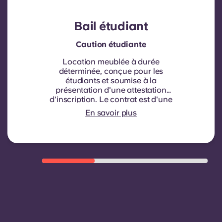
Bail étudiant
Caution étudiante
Location meublée à durée
déterminée, conçue pour les
étudiants et soumise à la
présentation d'une attestation
d'inscription.
Le contrat est d'une
durée de neuf mois. Le
En savoir plus
renouvellement n'est pas
automatique mais peut être proposé
par le biais d'un nouveau contrat,
sous réserve de critères d'éligibilité
tels qu'un historique de paiement
satisfaisant, un comportement
respectueux du règlement et la
disponibilité du logement.