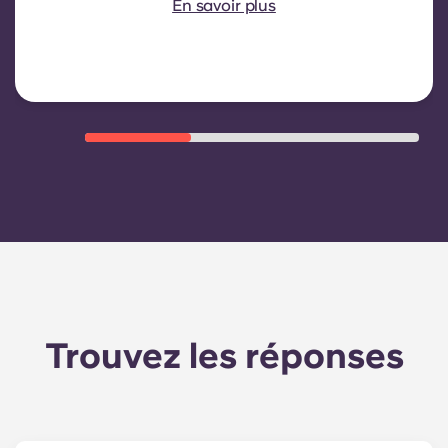
En savoir plus
généralement : la consommation
d'eau, le chauffage, les frais liés aux
parties communes et autres
charges d'exploitation de
l'immeuble.
Trouvez les réponses