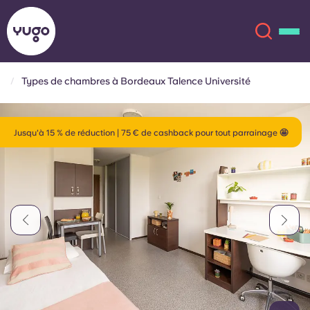
Types de chambres à Bordeaux Talence Université
À propos
English (GB)
Jusqu'à 15 % de réduction | 75 € de cashback pour tout parrainage 🤩
English (US)
Lieux
Chinese
Español
Plus
Català
Deutsch
Italian
French
Compte
Langue
Portuguese