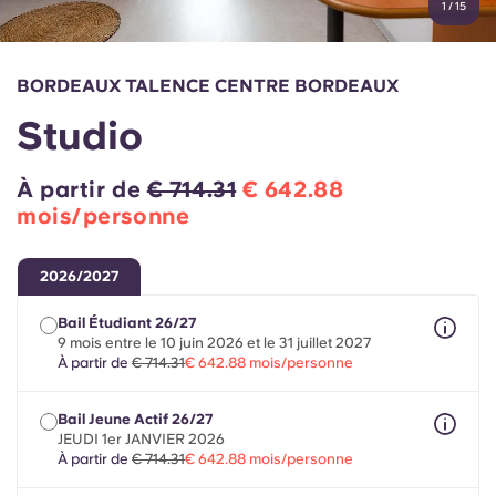
1
/
15
English (GB)
Sélectionnez un pays
Réservez maintenant
Sélectionnez une ville
English (US)
BORDEAUX TALENCE CENTRE BORDEAUX
Choisissez une résidence
Studio
Chinese
Se connecter
À partir de
€ 714.31
€ 642.88
Español
mois/personne
Català
2026/2027
Deutsch
Bail Étudiant 26/27
9 mois entre le 10 juin 2026 et le 31 juillet 2027
À partir de
€ 714.31
€ 642.88 mois/personne
Italian
Bail Jeune Actif 26/27
JEUDI 1er JANVIER 2026
French
À partir de
€ 714.31
€ 642.88 mois/personne