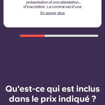
présentation d'une attestation
d'inscription.
Le contrat est d'une
durée de neuf mois. Le
En savoir plus
renouvellement n'est pas
automatique mais peut être proposé
par le biais d'un nouveau contrat,
sous réserve de critères d'éligibilité
tels qu'un historique de paiement
satisfaisant, un comportement
respectueux du règlement et la
disponibilité du logement.
Qu'est-ce qui est inclus
dans le prix indiqué ?