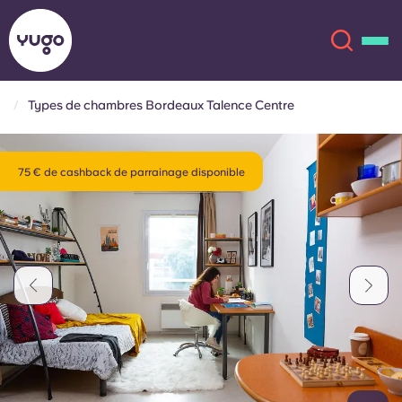
Types de chambres Bordeaux Talence Centre
À propos
English (GB)
75 € de cashback de parrainage disponible
English (US)
Lieux
Chinese
Español
Plus
Català
Deutsch
Italian
French
Compte
Langue
Portuguese