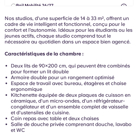
Portuguese
Bail Mobilité 26/27
8 mois maximum entre le 1er août 2026 et le 30
septembre 2027
Nos studios, d'une superficie de 14 à 33 m², offrent un
À partir de
€ 714.31
€ 642.88 mois/personne
cadre de vie intelligent et fonctionnel, conçu pour le
confort et l'autonomie. Idéaux pour les étudiants ou les
jeunes actifs, chaque studio comprend tout le
nécessaire au quotidien dans un espace bien agencé.
Caractéristiques de la chambre :
Deux lits de 90×200 cm, qui peuvent être combinés
pour former un lit double
Armoire double pour un rangement optimisé
Espace de travail avec bureau, étagères et chaise
ergonomique
Kitchenette équipée de deux plaques de cuisson en
céramique, d'un micro-ondes, d'un réfrigérateur-
congélateur et d'un ensemble complet de vaisselle
et d'ustensiles de cuisine.
Coin repas avec table et deux chaises
Salle de douche privée comprenant douche, lavabo
et WC