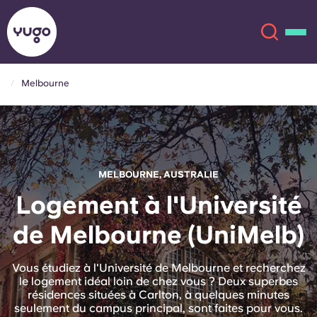
Melbourne
À propos
English (GB)
English (US)
Lieux
MELBOURNE, AUSTRALIE
Chinese
Español
Plus
Logement à l'Université
de Melbourne (UniMelb)
Català
Deutsch
Italian
French
Vous étudiez à l'Université de Melbourne et recherchez
le logement idéal loin de chez vous ? Deux superbes
Compte
Langue
résidences situées à Carlton, à quelques minutes
Portuguese
seulement du campus principal, sont faites pour vous.