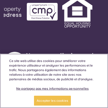
Nous nous réjouissons de
vous accompagner tout au
Ce site web utilise des cookies pour améliorer votre
expérience utilisateur et analyser les performances et le
long de vos études
trafic. Nous partageons également des informations
relatives à votre utilisation de notre site avec nos
universitaires et au-delà.
partenaires de médias sociaux, de publicité et d'analyse.
Ne partagez pas mes informations personnelles
Langue
Lieux
À propos
Informations utiles
Légal
Accepter les cookies