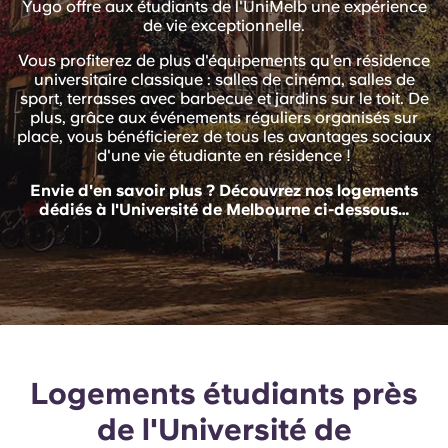
Yugo offre aux étudiants de l'UniMelb une expérience
English (GB)
Sélectionnez un pays
de vie exceptionnelle.
Réservez maintenant
Sélectionnez une ville
Vous profiterez de plus d'équipements qu'en résidence
English (US)
universitaire classique : salles de cinéma, salles de
Choisissez une résidence
sport, terrasses avec barbecue et jardins sur le toit. De
plus, grâce aux événements réguliers organisés sur
Chinese
place, vous bénéficierez de tous les avantages sociaux
Se connecter
d'une vie étudiante en résidence !
Español
Envie d'en savoir plus ? Découvrez nos logements
dédiés à l'Université de Melbourne ci-dessous…
Català
Deutsch
Italian
Logements étudiants près
French
de l'Université de