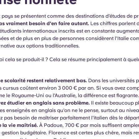
pays se présentent comme des destinations d'études de pr
pas vraiment besoin d'en faire autant.
Les chiffres parlent
étudiants internationaux inscrits est en constante augment
ées et de plus en plus de personnes considèrent l'Italie c
rnative aux options traditionnelles.
i cela se produit-il ? Cela se résume principalement à que
de scolarité restent relativement bas.
Dans les universités p
s cursus coûtent environ 3 000 € par an. Si vous avez com
 le Royaume-Uni ou l'Australie, la différence est flagrante.
ez étudier en anglais sans problème.
Il existe beaucoup p
 enseignés en anglais qu'on ne le pense, surtout au nivea
 pas besoin de maîtriser parfaitement l'italien dès le départ
 la vie maîtrisé.
À Padoue, 700 € par mois suffisent ampl
gestion budgétaire. Florence est certes plus chère, mais re