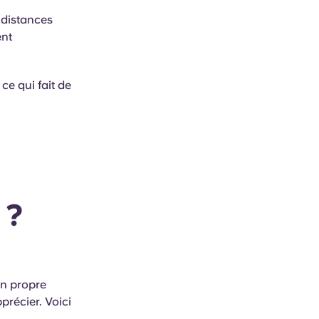
s distances
ent
 ce qui fait de
 ?
on propre
précier. Voici