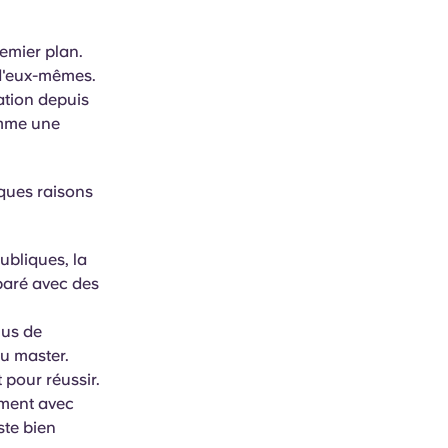
emier plan.
 d'eux-mêmes.
ation depuis
omme une
lques raisons
ubliques, la
paré avec des
lus de
u master.
 pour réussir.
ement avec
ste bien