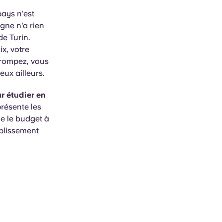
pays n'est
ogne n'a rien
de Turin.
ix, votre
trompez, vous
ux ailleurs.
ur étudier en
résente les
ue le budget à
ablissement