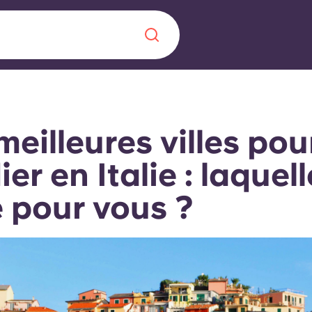
Chinese
Español
Català
meilleures villes pou
ier en Italie : laquell
e pour vous ?
À propos de no
rde d'une
 étudiant
FAQ
reprise] avec
es moments
Blog