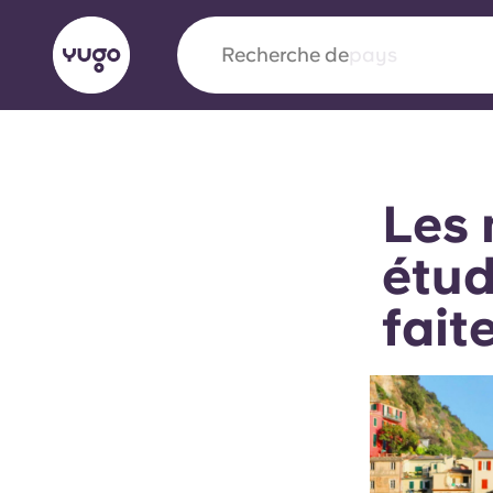
Recherche de
université
English (GB)
English (US)
À propos
Lieux
Plus
Les 
Portuguese
étud
fait
Yugo x VCARB : À l'avant-ga
nouvelle ère pour le logement
Yugo Le partenariat novateur de [nom de l'ent
VCARB alimente l'innovation, l'ambition et d
inoubliables pour les étudiants.