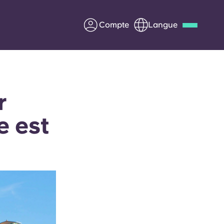
Compte
Langue
Deutsch
Italian
French
Apply Now
r
e est
us
S'associer à Yugo
Informations pour les
parents
Entrer en contact