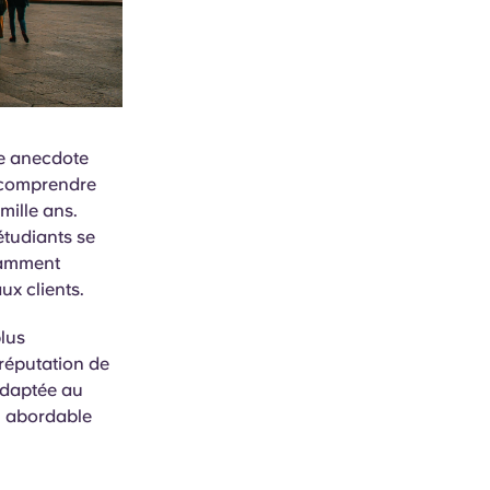
ne anecdote
e comprendre
mille ans.
étudiants se
otamment
ux clients.
plus
réputation de
 adaptée au
e, abordable