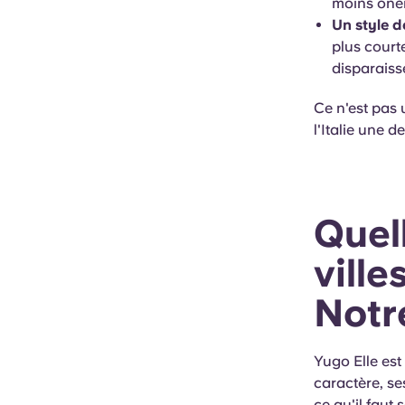
moins onér
Un style d
plus court
disparaisse
Ce n'est pas u
l'Italie une 
Quell
ville
Notr
Yugo Elle est
caractère, se
ce qu'il faut 