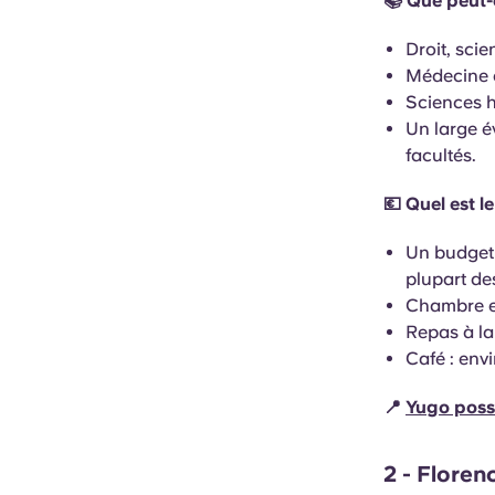
📚 Que peut-o
Droit, scie
Médecine e
Sciences 
Un large é
facultés.
💶 Quel est le
Un budget 
plupart de
Chambre en
Repas à la 
Café : env
📍
Yugo poss
2 - Floren