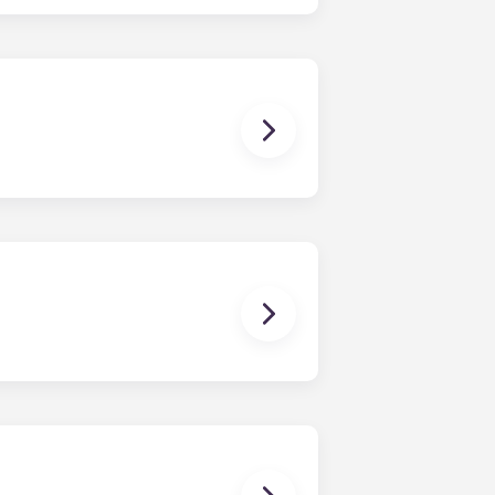
的公寓套房 公寓。
和两个热水浴缸、一个咖啡吧、一个可免
可享受现场管理、车库停车和出入管制