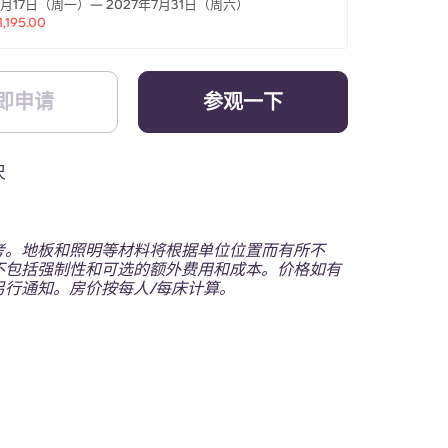
8月17日（周一）— 2027年7月31日（周六）
1,195.00
即申请
参观一下
尺
考。地板和照明等材料将根据单位位置而有所不
不包括强制性和可选的额外费用和成本。价格如有
另行通知。房价按每人/每床计算。