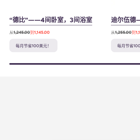
“德比”——4间卧室，3间浴室
迪尔伍德
从
1,245.00
到1,145.00
从
1,255.00
到1,
每月节省100美元！
每月节省10