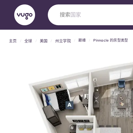
搜索
大学
巅峰
Pinnacle 的房型类型
主页
全球
美国
州立学院
English (GB)
English (US)
关于我们
地点
更多
Portuguese
Yugo VCARB：引领公寓新时代
Yugo与VCARB的开创性合作，激发创新精神
忘的学子时光。