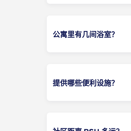
我们提供 13 种不同的楼 计划，包
公寓里有几间浴室？
每间公寓的每间卧室都配有私人浴室
提供哪些便利设施？
我们的社区提供一个 9000 平方英
费打印的计算机实验室、私人自习室
带来的安全和便利。楼有便利的零售