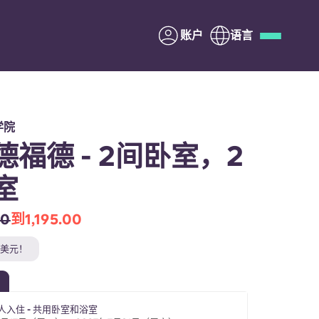
账户
语言
Deutsch
Italian
French
Apply Now
学院
德福德 - 2间卧室，2
室
与Yugo合作
00
到1,195.00
家长须知
0美元！
联系我们
双人入住 - 共用卧室和浴室