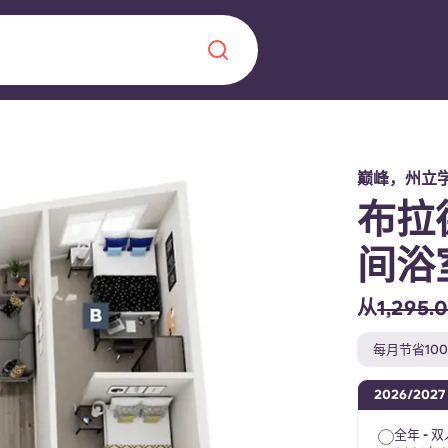
Chinese
Español
Català
巅峰，州立
布拉
间浴
关于我们
从
1,295.
常见问题解答
，点燃雄心壮志，缔造难
每月节省10
博客
2026/2027
全年 - 