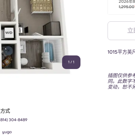
2026年
1,295.00
立
1015平方英
1
/
1
插图仅供参
同。此数字
变动，恕不
系方式
(814) 304-8489
：
yugo