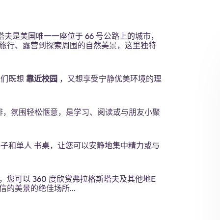
露台
塔夫是美国唯一一座位于 66 号公路上的城市，
旅行、露营到探索周围的自然美景，这里独特
学生们既想
靠近校园
，又想享受宁静优美环境的理
公共区域
啡，氛围轻松惬意，是学习、阅读或与朋友小聚
子和单人 书桌，让您可以安静地集中精力或与
，您可以 360 度欣赏弗拉格斯塔夫及其他地E
的美景的绝佳场所...