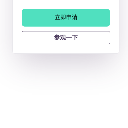
立即申请
参观一下
售罄
5居室 -售罄