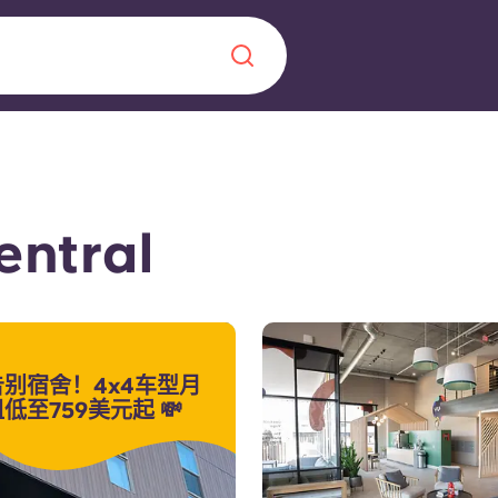
Chinese
Español
Català
entral
关于我们
告别宿舍！4x4车型月
常见问题解答
，点燃雄心壮志，缔造难
低至759美元起 💸
博客