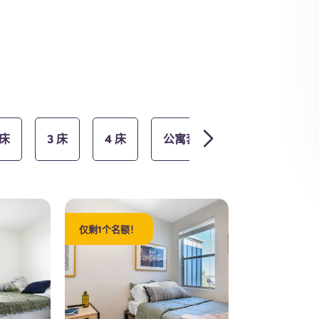
客房
 床
3 床
4 床
公寓套房 售罄
1 卧室 -
仅剩1个名额！