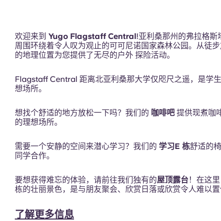
泳池
欢迎来到
Yugo Flagstaff Central
!亚利桑那州的弗拉格斯
周围环绕着令人叹为观止的可可尼诺国家森林公园。从徒步
的地理位置为您提供了无尽的户外 探险活动。
Flagstaff Central 距离北亚利桑那大学仅咫尺之遥，是
户外活动
想场所。
想找个舒适的地方放松一下吗？我们的
咖啡吧
提供现煮咖
的理想场所。
需要一个安静的空间来潜心学习？我们的
学习E 栋
舒适的椅
同学合作。
要想获得难忘的体验，请前往我们独有的
屋顶露台
！在这里
栋的壮丽景色，是与朋友聚会、欣赏日落或欣赏令人难以置信
了解更多信息