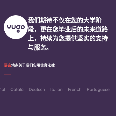
我们期待不仅在您的大学阶
段，更在您毕业后的未来道路
上，持续为您提供坚实的支持
与服务。
语言
地点
关于我们
实用信息
法律
ñol
Català
Deutsch
Italian
French
Portuguese