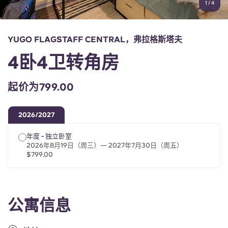
1
/
4
English (GB)
选择一个国家
立即预订
选择一个城市
English (US)
YUGO FLAGSTAFF CENTRAL，弗拉格斯塔夫
选择一间公寓
4卧4卫转角房
Chinese
登录
起价为799.00
Español
2026/2027
Català
年度 - 独立卧室
2026年8月19日（周三）— 2027年7月30日（周五）
Deutsch
$799.00
Italian
公寓信息
French