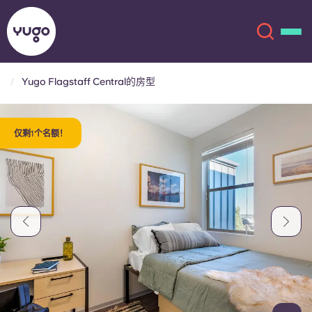
Yugo Flagstaff Central的房型
关于我们
English (GB)
仅剩1个名额！
English (US)
地点
Chinese
Español
更多
Català
Deutsch
Italian
French
账户
语言
Portuguese