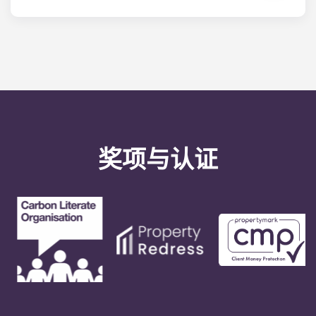
非紧急维修请求可随时通过您的Yugo学生帐户提交，
管理人员将尽快处理。在工作日，我们对维修请求的
平均处理时间为 24 小时。拨打办公室电话：可获得
24 小时紧急维护服务。下班后，您将按照办公室号码
上的自动提示进行留言。我们的值班服务技术人员将
回复您的留言。我们的明确目标是在 24 小时内响应
任何一般服务需求。
奖项与认证