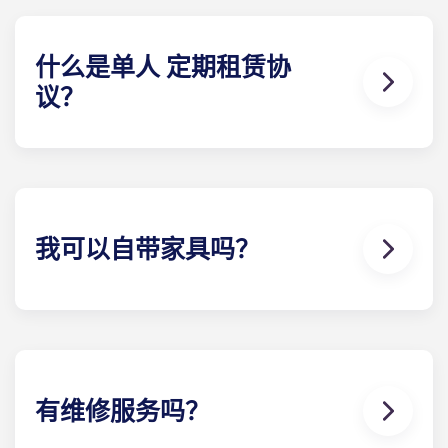
如果确实发生冲突，请联系当地团队 我们将协助探索
可能的解决方案。不过，对于因潜在或已选定的室友
之间发生的纠纷而引起、与之相关或由此产生的任何
什么是单人 定期租赁协
性质的索赔、损害或诉讼，我们概不承担任何责任。
议？
单人 租赁协议意味着家长和学生都可以放心。单人 租
约意味着您只对学生的空间负责，而不是像一般的联
合租约那样对整个公寓负责。公共区域由所有室友共
同负责（如客厅、厨房等）。我们的定期租赁协议结
构是一种从指定日期开始到指定日期结束的租赁协
我可以自带家具吗？
议，只需支付一次费用。这笔费用分 12 期支付，非常
方便。
我们的大多数公寓都配备家具，但具体配置可能有所
不同。通常，卧室里会配备床垫、床架、床头柜和书
桌。大多数公寓还配有基本客厅家具，例如沙发、椅
子和茶几。入住前请致电我们了解详情！
有维修服务吗？