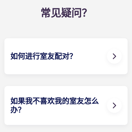
常见疑问？
如何进行室友配对？
我们将尽力为您匹配符合您需求的室友。室友配对表
是申请流程的一部分。填写完表格后，租赁专家将审
核您的回复，并根据您选择的资料为您配对最合适的
室友。我们的社交媒体也是与潜在室友联系的好方
法！
如果我不喜欢我的室友怎么
办？
​如果您签订的是单人 租赁合同，我们确实可以协助您
寻找室友。但我们无法保证所有偏好都能得到满足。