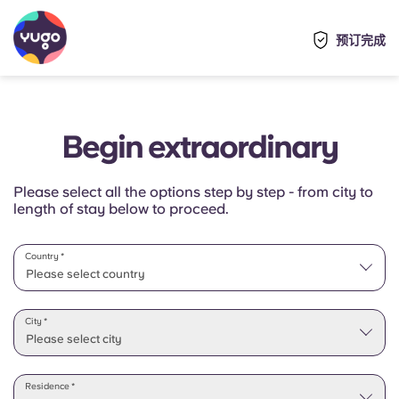
预订完成
Begin extraordinary
Please select all the options step by step - from city to
length of stay below to proceed.
Country *
Please select country
Please select state
City *
Please select city
Residence *