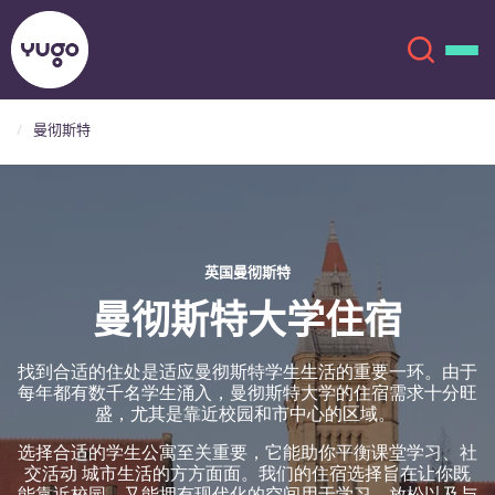
曼彻斯特
关于我们
English (GB)
English (US)
地点
英国曼彻斯特
Chinese
Español
更多
曼彻斯特大学住宿
Català
Deutsch
找到合适的住处是适应曼彻斯特学生生活的重要一环。由于
每年都有数千名学生涌入，曼彻斯特大学的住宿需求十分旺
盛，尤其是靠近校园和市中心的区域。
Italian
French
选择合适的学生公寓至关重要，它能助你平衡课堂学习、社
账户
语言
交活动 城市生活的方方面面。我们的住宿选择旨在让你既
Portuguese
能靠近校园，又能拥有现代化的空间用于学习、放松以及与