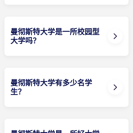
是的，曼彻斯特大学是罗素集团的成员，该集团汇聚
了英国部分顶尖的研究型大学。
曼彻斯特大学是一所校园型
大学吗？
曼彻斯特大学采用校园式布局，大部分建筑集中在牛
津路沿线，营造出一个连通性强且便于步行往来的学
术环境。
曼彻斯特大学有多少名学
生？
曼彻斯特大学拥有约4万名学生，是英国规模最大的大
学之一。