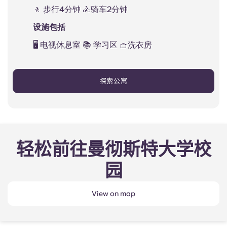
🚶 步行4分钟 🚴骑车2分钟
设施包括
🖥️ 电视休息室 📚 学习区 🧺洗衣房
探索公寓
轻松前往曼彻斯特大学校
园
View on map