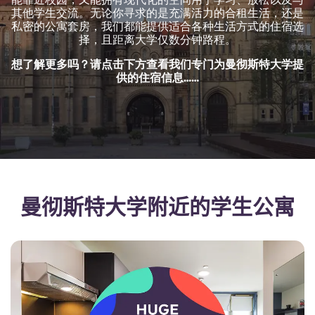
English (GB)
选择一个国家
其他学生交流。无论你寻求的是充满活力的合租生活，还是
立即预订
私密的公寓套房，我们都能提供适合各种生活方式的住宿选
选择一个城市
择，且距离大学仅数分钟路程。
English (US)
想了解更多吗？请点击下方查看我们专门为曼彻斯特大学提
选择一间公寓
供的住宿信息……
Chinese
登录
Español
Català
曼彻斯特大学附近的学生公寓
Deutsch
Italian
French