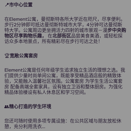
📍市中心位置
在Element公寓，曼彻斯特各所大学近在咫尺，尽享便利。
步行2分钟即可抵达曼彻斯特城市大学，4分钟可达曼彻斯
特大学。公寓周边更坐拥活力四射的城市景观－漫
步中央购
物区尽享购物乐趣，
在
北部街区
品尝美食美酒，或轻松探
访众多本地景点，所有精彩尽在步行可达之处！
🏆
宽敞公寓套房
Element公寓是任何年级学生追求独立生活的理想之选。我
们提供少量时尚单间公寓，既能享受精品酒店般的精致体
验，又能融入温馨社区氛围。公寓套房 为学生生活公寓套
房 配备高端全套家具，设有独立卫浴和整体厨房。为强化
精品体验楼设有私人休息区和学习空间。
👥
精心打造的学生环境
您还可随时使用多项专属设施：在公共区域与朋友放松休
憩，充分利用洗衣...