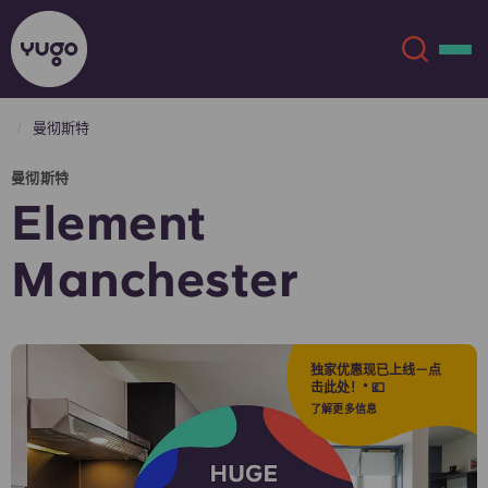
曼彻斯特
关于我们
English (GB)
曼彻斯特
Element
English (US)
地点
Manchester
Chinese
Español
更多
Català
Deutsch
独家优惠现已上线－点
击此处！* 💷
Italian
French
了解更多信息
账户
语言
Portuguese