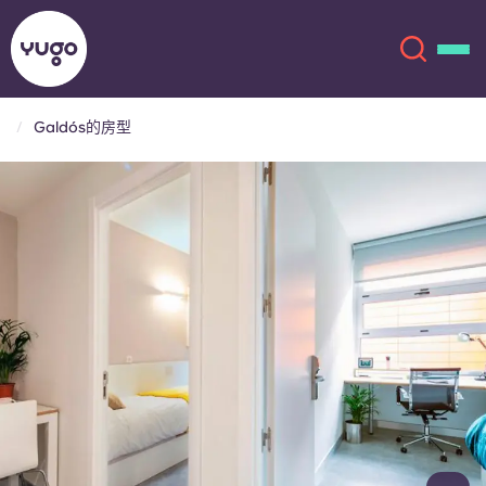
Galdós的房型
关于我们
English (GB)
English (US)
地点
Chinese
Español
更多
Català
Deutsch
Italian
French
账户
语言
Portuguese