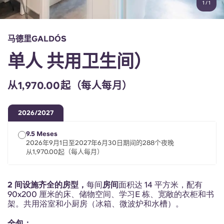
1
/
1
English (GB)
选择一个国家
立即预订
选择一个城市
English (US)
马德里GALDÓS
选择一间公寓
单人 共用卫生间）
Chinese
登录
从1,970.00起（每人每月）
Español
2026/2027
Català
9.5 Meses
2026年9月1日至2027年6月30日期间的288个夜晚
Deutsch
从1,970.00起（每人每月）
Italian
2 间设施齐全的房型，
每间
房间
面积达 14 平方米，配有
90x200 厘米的床、储物空间、学习E 栋、宽敞的衣柜和书
French
架。共用浴室和小厨房（冰箱、微波炉和水槽）。
全包：