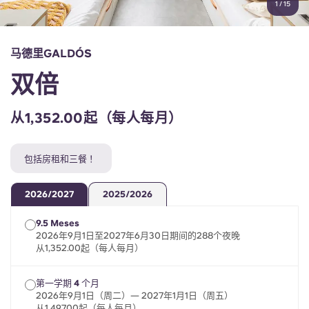
1
/
15
English (GB)
选择一个国家
立即预订
选择一个城市
English (US)
马德里GALDÓS
选择一间公寓
双倍
Chinese
登录
从1,352.00起（每人每月）
Español
包括房租和三餐 ！
Català
2026/2027
2025/2026
Deutsch
9.5 Meses
2026年9月1日至2027年6月30日期间的288个夜晚
Italian
从1,352.00起（每人每月）
French
第一学期 4 个月
2026年9月1日（周二）— 2027年1月1日（周五）
从1,497.00起（每人每月）