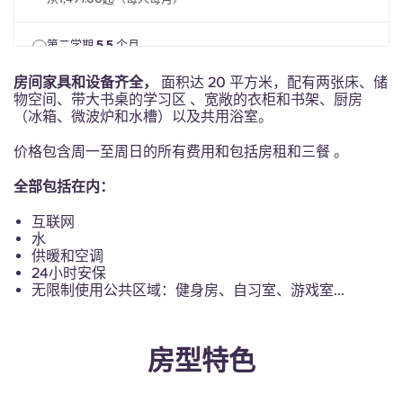
Portuguese
第二学期 5.5 个月
2027年1月1日（周五）— 2027年6月16日（周三）
从1,497.00起（每人每月）
房间家具和设备齐全，
面积达 20 平方米，配有两张床、储
物空间、带大书桌的学习区 、宽敞的衣柜和书架、
厨房
（冰箱、微波炉和水槽）以及共用
浴室。
价格包含周一至周日的所有费用和包括房租和三餐 。
全部包括在内：
互联网
水
供暖和空调
24小时安保
无限制使用公共区域：健身房、自习室、游戏室...
房型特色