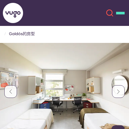
Galdós的房型
关于我们
English (GB)
English (US)
地点
Chinese
Español
更多
Català
Deutsch
Italian
French
账户
语言
Portuguese