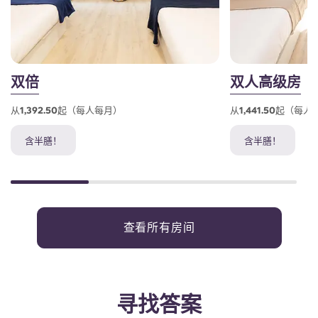
双倍
双人高级房
从1,392.50起（每人每月）
从1,441.50起（每
含半膳！
含半膳！
查看所有房间
寻找答案