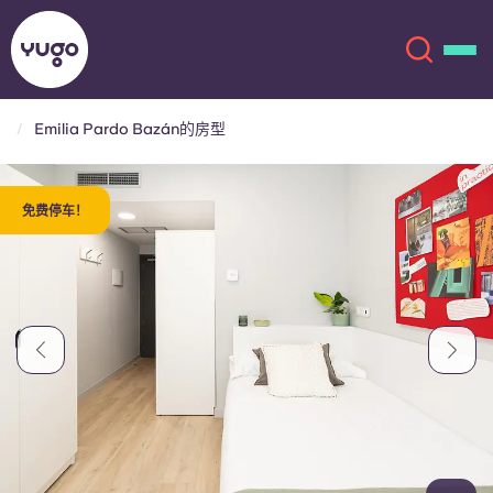
Emilia Pardo Bazán的房型
关于我们
English (GB)
免费停车！
English (US)
地点
Chinese
Español
更多
Català
Deutsch
Italian
French
账户
语言
Portuguese