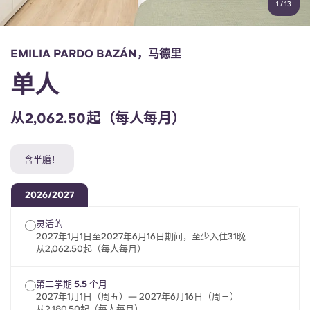
1
/
13
English (GB)
选择一个国家
立即预订
选择一个城市
English (US)
EMILIA PARDO BAZÁN，马德里
选择一间公寓
单人
Chinese
登录
从2,062.50起（每人每月）
Español
含半膳！
Català
2026/2027
Deutsch
灵活的
2027年1月1日至2027年6月16日期间，至少入住31晚
Italian
从2,062.50起（每人每月）
French
第二学期 5.5 个月
2027年1月1日（周五）— 2027年6月16日（周三）
从2,180.50起（每人每月）