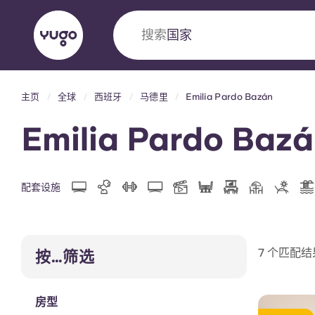
搜索
国家
主页
全球
西班牙
马德里
Emilia Pardo Bazán
English (GB)
English (US)
关于我们
地点
更多
Emilia Pardo Ba
Portuguese
配套设施
Yugo VCARB：引领公寓新时代
Yugo与VCARB的开创性合作，激发创新精神
7 个匹配结
按…筛选
忘的学子时光。
房型