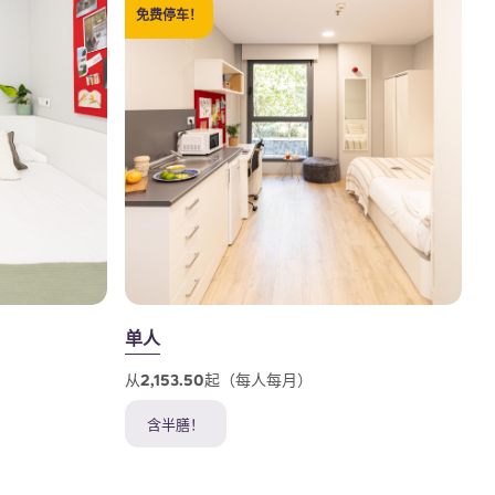
免费停车！
单人
从2,153.50起（每人每月）
含半膳！