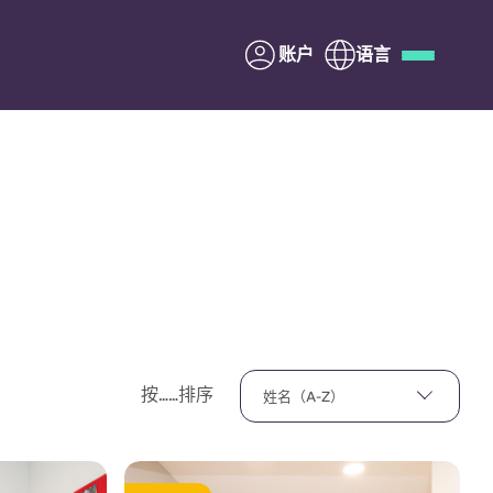
账户
语言
Deutsch
Italian
French
Apply Now
与Yugo合作
家长须知
按……排序
姓名（A-Z）
联系我们