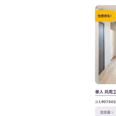
免费停车！
单人 共用
从1,907.
仅住宿 ✨