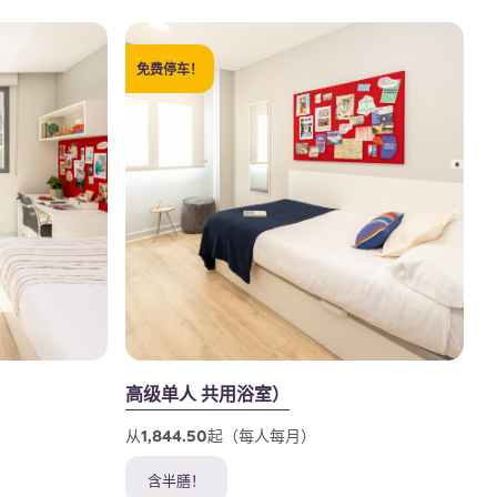
免费停车！
高级单人 共用浴室）
从1,844.50起（每人每月）
含半膳！