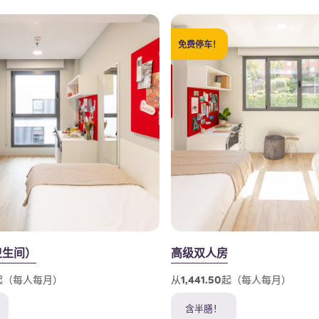
免费停车！
卫生间）
高级双人房
50起（每人每月）
从1,441.50起（每人每月）
含半膳！