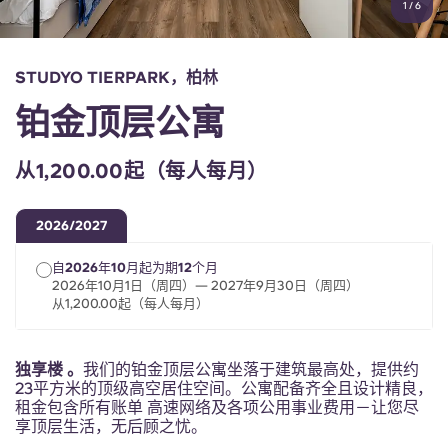
1
/
6
English (GB)
选择一个国家
立即预订
选择一个城市
English (US)
STUDYO TIERPARK，柏林
选择一间公寓
铂金顶层公寓
Chinese
登录
从1,200.00起（每人每月）
Español
2026/2027
Català
自2026年10月起为期12个月
2026年10月1日（周四）— 2027年9月30日（周四）
Deutsch
从1,200.00起（每人每月）
Italian
独享楼 。
我们的铂金顶层公寓坐落于建筑最高处，提供约
23平方米的顶级高空居住空间。公寓配备齐全且设计精良，
French
租金包含所有账单 高速网络及各项公用事业费用－让您尽
享顶层生活，无后顾之忧。