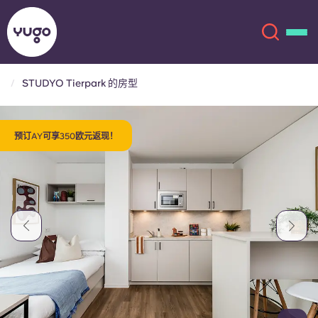
STUDYO Tierpark 的房型
关于我们
English (GB)
预订AY可享350欧元返现！
English (US)
地点
Chinese
Español
更多
Català
Deutsch
Italian
French
账户
语言
Portuguese