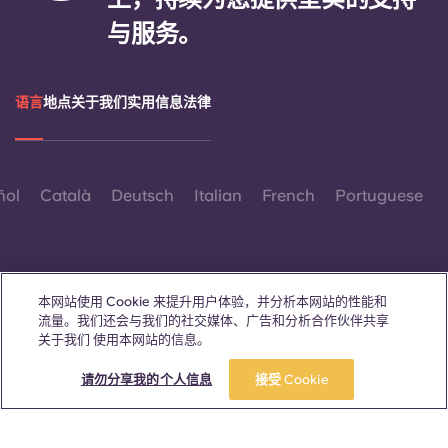
与服务。
语言
地点
关于我们
实用信息
法律
ñol
Català
Deutsch
Italian
French
Portuguese
本网站使用 Cookie 来提升用户体验，并分析本网站的性能和
流量。我们还会与我们的社交媒体、广告和分析合作伙伴共享
联系我们
关于我们 使用本网站的信息。
立即预订
参观一下
请勿分享我的个人信息
接受 Cookie
© 2026。保留所有权利。
本网站中凡出现特定性别词汇之处，均适用于所有人，不分性别。