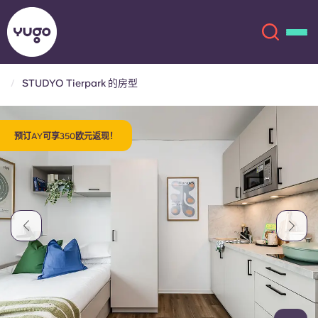
STUDYO Tierpark 的房型
关于我们
English (GB)
预订AY可享350欧元返现！
English (US)
地点
Chinese
Español
更多
Català
Deutsch
Italian
French
账户
语言
Portuguese