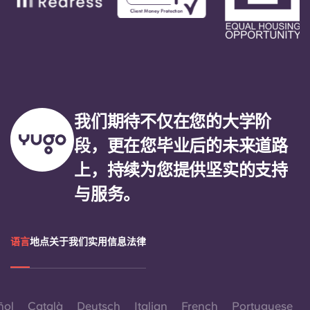
我们期待不仅在您的大学阶
段，更在您毕业后的未来道路
上，持续为您提供坚实的支持
与服务。
语言
地点
关于我们
实用信息
法律
ñol
Català
Deutsch
Italian
French
Portuguese