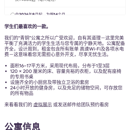
Portuguese
自2026年8月起，为期14个月
2026年8月1日（周六）— 2027年9月30日（周四）
从940.00起（每人每月）
学生们最喜欢的一款。
我们的“青铜”公寓之所以广受欢迎，自有其道理－这里完美
学期交流（26/27学年冬季学期）（1）
平衡了充满活力的学生生活与您专属的宁静天地。公寓配备
2026年10月1日（周四）— 2027年3月31日（周三）
齐全，设计周到，租金包含所有账单 高速Wi-Fi及各项水电
从940.00起（每人每月）
费－这意味着您无需担心意外开支，尽享无忧生活。
面积16–17平方米，采用现代布局，分布于1至3层
120 × 200 厘米的床、容量充裕的衣柜，以及配有座椅
的专用书桌
设施齐全的小厨房及带独立卫浴的套房
24小时开放的健身房，以及充足的储物空间，可存放您
的所有物品
来看看我们的
虚拟展示
或发送邮件给团队预约看房
公寓信息