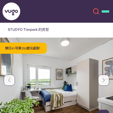
STUDYO Tierpark 的房型
关于我们
English (GB)
预订AY可享350欧元返现！
English (US)
地点
Chinese
Español
更多
Català
Deutsch
Italian
French
账户
语言
Portuguese