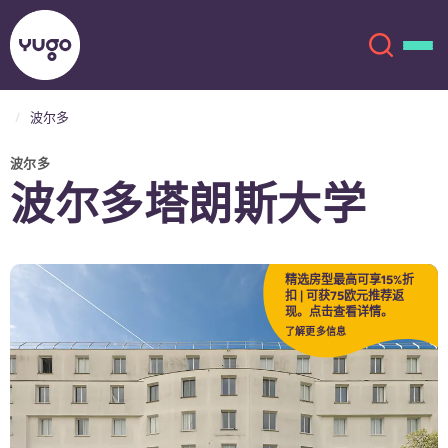
波尔多
关于我们
English (GB)
波尔多
波尔多塔朗斯大学
English (US)
地点
Chinese
Español
更多
精选房型最高可享15%折
扣 | 可获75欧元推荐返
现。点击查看详情。
Català
Deutsch
了解更多信息
Italian
French
账户
语言
Portuguese