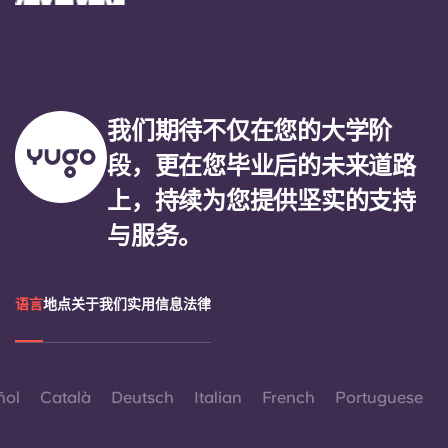
我们期待不仅在您的大学阶
段，更在您毕业后的未来道路
上，持续为您提供坚实的支持
与服务。
语言
地点
关于我们
实用信息
法律
ñol
Català
Deutsch
Italian
French
Portuguese