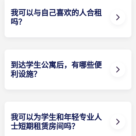
电力供应商注册。当您准备办理注册时，Yugo 将为
您提供必要信息。
我可以与自己喜欢的人合租
吗？
可以，只要还有学生房间租赁可预订。请在提交各自
的预订表格时，在 "具体要求 "一栏中提供相关人员的
详细联系信息。
到达学生公寓后，有哪些便
利设施？
我们的学生公寓家具齐全。睡眠E 栋：床、床垫、枕
头、毯子、床单和床头柜。学习E 栋：带储物柜的书
桌和符合人体工程学的椅子。厨房E 栋：冰箱、微波
炉、灶台、储藏柜。每人一套餐具/厨具：餐盘、甜点
盘、玻璃杯、马克杯、刀、叉、大小汤匙、削皮刀、
我可以为学生和年轻专业人
煎锅、平底锅、砂锅、烤盘、沙拉碗、开罐器、开瓶
士短期租赁房间吗？
器和笸箩。淋浴室：淋浴器、梳妆台、镜子。卫生
间。您还将得到一把扫帚、水桶和拖把。