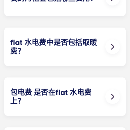
您每月支付的费用包括房租和水电费。该flat 费率包
括您分担的公寓 一般费用（包括公共区域的维护费
用）以及与您的公寓有关的任何费用（水费、公共供
暖费等）。
flat 水电费中是否包括取暖
费？
除以下学生公寓外，供暖费已包含在flat 水电费中：
波尔多 Pellegrin 学生公寓、里尔 Euralille 学生公
寓、巴黎 Bagnolet 学生公寓、佩萨克大学学生公
寓、塔朗斯中心学生公寓和塔朗斯大学学生公寓除
外。
包电费 是否在flat 水电费
上？
合租公寓的电费已包含在内。其他类型公寓的电费均
需自行承担，但以下住所除外：巴黎
拉德芳斯、巴黎
大拱门和马赛拉马约尔。签订租赁合约后，建议您向