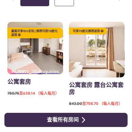
最高可享15%折扣 | 推荐可获75欧元
可享75欧元推荐返现 🤩
返现 🤩
35 enquiries
HURRY!
公寓套房
公寓套房 露台公寓套
房
750.75
至638.14 （每人每月）
843.00
至758.70 （每人每月）
查看所有房间