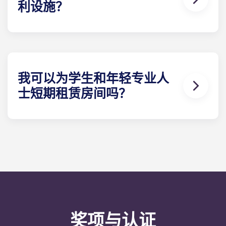
利设施？
我们的学生公寓家具齐全。睡眠E 栋：床、床垫、枕
头、毯子、床单和床头柜。学习E 栋：带储物柜的书
桌和符合人体工程学的椅子。厨房E 栋：冰箱、微波
炉、灶台、储藏柜。每人一套餐具/厨具：餐盘、甜点
盘、玻璃杯、马克杯、刀、叉、大小汤匙、削皮刀、
我可以为学生和年轻专业人
煎锅、平底锅、砂锅、烤盘、沙拉碗、开罐器、开瓶
士短期租赁房间吗？
器和笸箩。淋浴室：淋浴器、梳妆台、镜子。卫生
间。您还将得到一把扫帚、水桶和拖把。
出于法律原因，我们的租期为 9 至 12 个月。您可以随
时离开学生公寓和青年专业人士公寓，但需提前一个
月通知。
奖项与认证