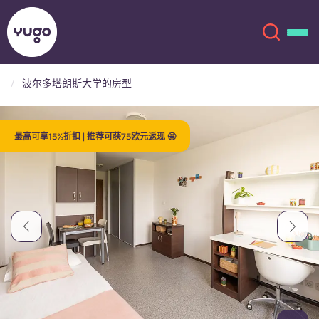
波尔多塔朗斯大学的房型
关于我们
English (GB)
最高可享15%折扣 | 推荐可获75欧元返现 🤩
English (US)
地点
Chinese
Español
更多
Català
Deutsch
Italian
French
账户
语言
Portuguese