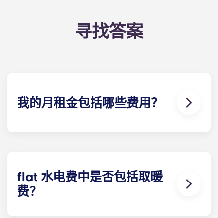
寻找答案
我的月租金包括哪些费用？
您每月支付的费用包括房租和水电费。该flat 费率包
括您分担的公寓 一般费用（包括公共区域的维护费
用）以及与您的公寓有关的任何费用（水费、公共供
暖费等）。
flat 水电费中是否包括取暖
费？
除以下学生公寓外，供暖费已包含在flat 水电费中：