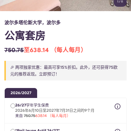
1
/
11
English (GB)
选择一个国家
立即预订
选择一个城市
English (US)
波尔多塔伦斯大学，波尔多
选择一间公寓
公寓套房
Chinese
登录
750.75
至638.14 （每人每月）
Español
🎉 两项独家优惠：最高可享15%折扣。此外，还可获得75欧
Català
元的推荐返现。立即预订！
Deutsch
2026/2027
Italian
26/27学年学生保费
2026年6月10日至2027年7月31日之间的9个月
来自
750.75
638.14 （每人每月）
French
“Bail Jeune Actif 26/27”