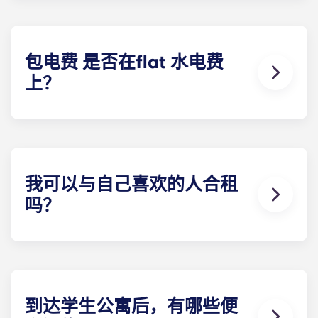
波尔多 Pellegrin 学生公寓、里尔 Euralille 学生公
寓、巴黎 Bagnolet 学生公寓、佩萨克大学学生公
寓、塔朗斯中心学生公寓和塔朗斯大学学生公寓除
外。
包电费 是否在flat 水电费
上？
合租公寓的电费已包含在内。其他类型公寓的电费均
需自行承担，但以下住所除外：巴黎
拉德芳斯、巴黎
大拱门和马赛拉马约尔。签订租赁合约后，建议您向
电力供应商注册。当您准备办理注册时，Yugo 将为
您提供必要信息。
我可以与自己喜欢的人合租
吗？
可以，只要还有学生房间租赁可预订。请在提交各自
的预订表格时，在 "具体要求 "一栏中提供相关人员的
详细联系信息。
到达学生公寓后，有哪些便