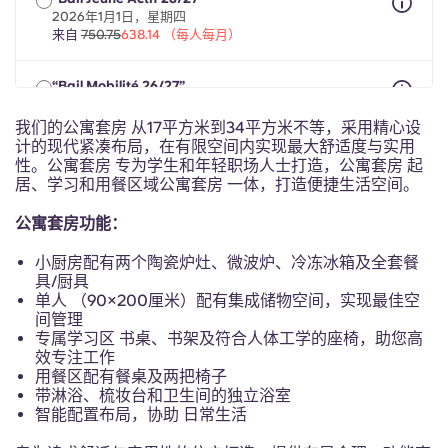
Portuguese
2026年1月1日，星期四
来自
750.75
638.14 （每人每月）
“Bail Mobilité 26/27”
2026年5月1日至2027年7月31日期间，最长8个月
来自
750.75
638.14 （每人每月）
我们的公寓套房 从17平方米到34平方米不等，采用精心设
计的现代紧凑布局，在有限空间内实现最大舒适度与实用
性。公寓套房 专为学生和年轻职场人士打造，公寓套房 起
居、学习和用餐区域公寓套房 一体，打造便捷生活空间。
公寓套房功能：
小厨房配有两个陶瓷炉灶、微波炉、冷冻冰箱及全套餐
具/厨具
单人 （90×200厘米）配有集成储物空间，实现最佳空
间管理
专属学习区 书桌、书架及符合人体工学的座椅，助您高
效专注工作
用餐区配有餐桌及两把椅子
带淋浴、梳妆台和卫生间的独立浴室
智能配置布局，协助 日常生活