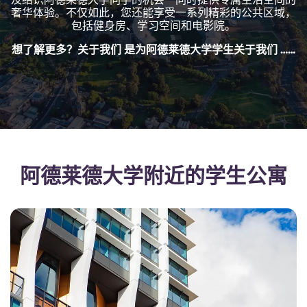
English (GB)
选择一个国家
奢华体验。不仅如此，您还能享受一系列精彩的公共区域，
立即预订
包括健身房、学习空间和电影院。
选择一个城市
English (US)
想了解更多？关于我们 是为阿德莱德大学学生关于我们 ……
选择一间公寓
Chinese
登录
Español
Català
阿德莱德大学附近的学生公寓
Deutsch
Italian
French