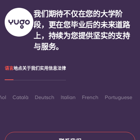
我们期待不仅在您的大学阶
段，更在您毕业后的未来道路
上，持续为您提供坚实的支持
与服务。
语言
地点
关于我们
实用信息
法律
ñol
Català
Deutsch
Italian
French
Portuguese