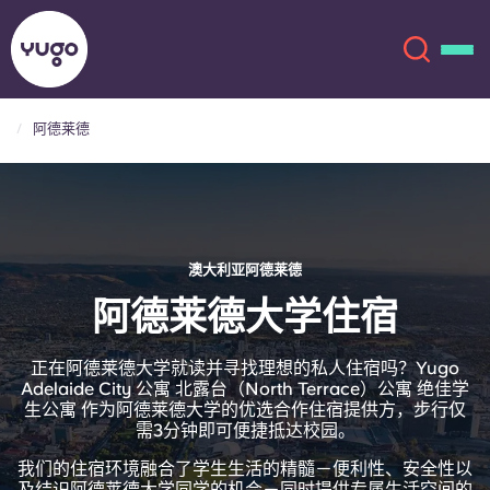
阿德莱德
关于我们
English (GB)
English (US)
地点
澳大利亚阿德莱德
Chinese
Español
更多
阿德莱德大学住宿
Català
Deutsch
正在阿德莱德大学就读并寻找理想的私人住宿吗？Yugo
Adelaide City 公寓 北露台（North Terrace）公寓 绝佳学
生公寓 作为阿德莱德大学的优选合作住宿提供方，步行仅
Italian
French
需3分钟即可便捷抵达校园。
账户
语言
我们的住宿环境融合了学生生活的精髓－便利性、安全性以
Portuguese
及结识阿德莱德大学同学的机会－同时提供专属生活空间的