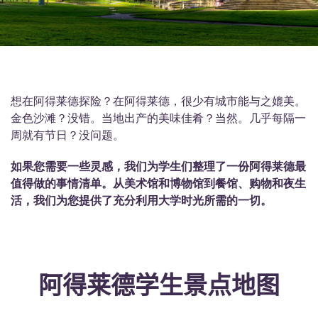
English (GB)
选择一个国家
立即预订
选择一个城市
English (US)
选择一间公寓
Chinese
想在阿得莱德探险？在阿得莱德，很少有城市能与之媲美。
登录
金色沙滩？没错。当地出产的美味佳肴？当然。几乎每隔一
Español
周就有节日？没问题。
Català
如果您需要一些灵感，我们为学生们整理了一份阿得莱德最
值得做的事情清单。从美术馆和博物馆到餐馆、购物和夜生
活，我们为您提供了充分利用大学时光所需的一切。
Deutsch
Italian
阿得莱德学生景点地图
French