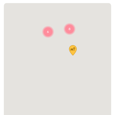
Portuguese
8
6