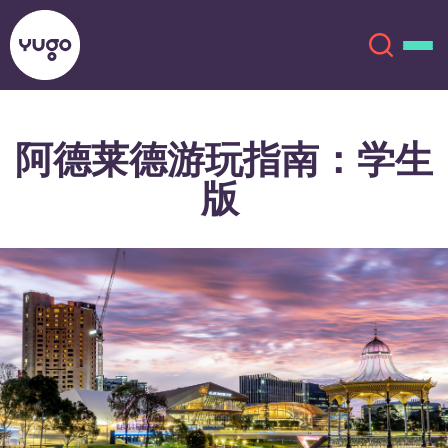
阿德莱德游玩指南：学生
关于我们
English (GB)
版
English (US)
地点
Chinese
Español
更多
Català
Deutsch
Italian
French
账户
语言
Portuguese