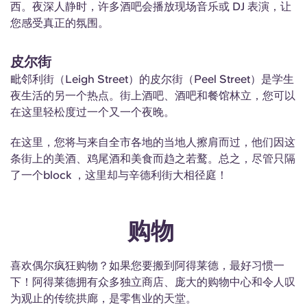
西。夜深人静时，许多酒吧会播放现场音乐或 DJ 表演，让
您感受真正的氛围。
皮尔街
毗邻利街（Leigh Street）的皮尔街（Peel Street）是学生
夜生活的另一个热点。街上酒吧、酒吧和餐馆林立，您可以
在这里轻松度过一个又一个夜晚。
在这里，您将与来自全市各地的当地人擦肩而过，他们因这
条街上的美酒、鸡尾酒和美食而趋之若鹜。总之，尽管只隔
了一个block ，这里却与辛德利街大相径庭！
购物
喜欢偶尔疯狂购物？如果您要搬到阿得莱德，最好习惯一
下！阿得莱德拥有众多独立商店、庞大的购物中心和令人叹
为观止的传统拱廊，是零售业的天堂。