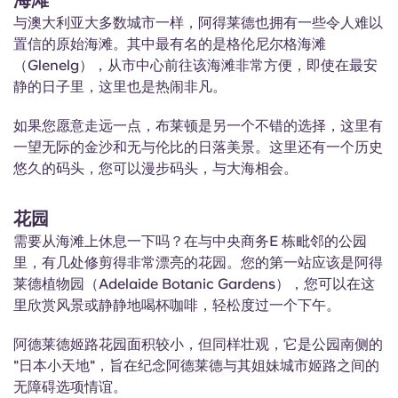
与澳大利亚大多数城市一样，阿得莱德也拥有一些令人难以
置信的原始海滩。其中最有名的是格伦尼尔格海滩
（Glenelg），从市中心前往该海滩非常方便，即使在最安
静的日子里，这里也是热闹非凡。
如果您愿意走远一点，布莱顿是另一个不错的选择，这里有
一望无际的金沙和无与伦比的日落美景。这里还有一个历史
悠久的码头，您可以漫步码头，与大海相会。
花园
需要从海滩上休息一下吗？在与中央商务E 栋毗邻的公园
里，有几处修剪得非常漂亮的花园。您的第一站应该是阿得
莱德植物园（Adelaide Botanic Gardens），您可以在这
里欣赏风景或静静地喝杯咖啡，轻松度过一个下午。
阿德莱德姬路花园面积较小，但同样壮观，它是公园南侧的
"日本小天地"，旨在纪念阿德莱德与其姐妹城市姬路之间的
无障碍选项情谊。