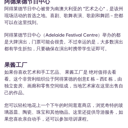
阿德莱德节日中心
阿得莱德节日中心被誉为南澳大利亚的 "艺术之心"，是该州
现场活动的首选之地。喜剧、歌舞表演、歌剧和舞蹈－您都
可以在这里找到。
阿得莱德节日中心（Adelaide Festival Centre）举办的都
是大牌演出，门票可能会很贵。不过幸运的是，大多数演出
都有学生折扣，只要确保在演出时携带学生证即可。
果酱工厂
如果你喜欢艺术和手工艺品、
果酱工厂
是
绝对值得
去看
看。这个非营利组织位于阿得莱德的创意E 栋－西E 栋，由
独立套房、画廊和零售空间组成，当地艺术家在这里出售自
己的作品。
您可以轻松地花上一个下午的时间逛逛商店，浏览奇特的玻
璃器皿、陶瓷、珠宝和其他物品。这里还提供导游服务，如
果您喜欢亲自动手，还可以参加培训课程。