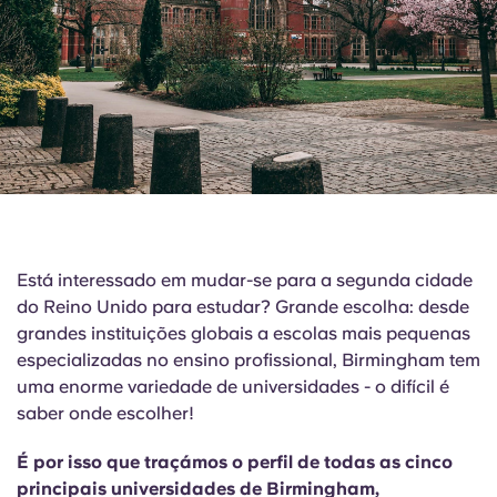
English (GB)
Selecione um país
Reservar agora
Selecione uma cidade
English (US)
Selecione uma residência
Chinese
Iniciar sessão
Español
Català
Está interessado em mudar-se para a segunda cidade
do Reino Unido para estudar? Grande escolha: desde
Deutsch
grandes instituições globais a escolas mais pequenas
especializadas no ensino profissional, Birmingham tem
Italian
uma enorme variedade de universidades - o difícil é
saber onde escolher!
French
É por isso que traçámos o perfil de todas as cinco
principais universidades de Birmingham,