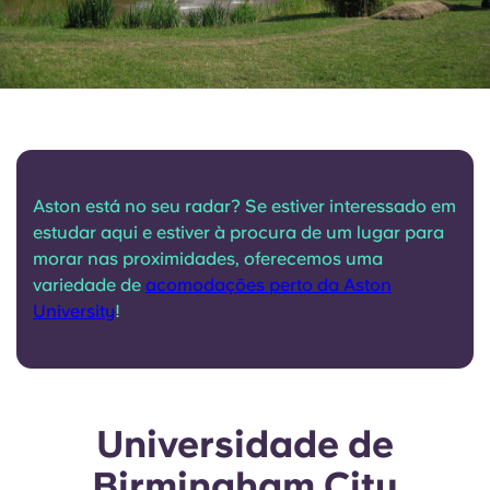
Aston está no seu radar? Se estiver interessado em
estudar aqui e estiver à procura de um lugar para
morar nas proximidades, oferecemos uma
variedade de
acomodações perto da Aston
University
!
Universidade de
Birmingham City