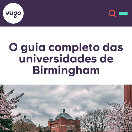
O guia completo das
Sobre
English (GB)
universidades de
English (US)
Localizações
Birmingham
Chinese
Español
Mais
Català
Deutsch
Italian
French
Conta
Língua
Portuguese