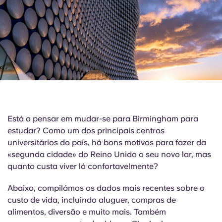
English (GB)
Selecione um país
Reservar agora
Selecione uma cidade
English (US)
Selecione uma residência
Chinese
Iniciar sessão
Español
Català
Está a pensar em mudar-se para Birmingham para
estudar? Como um dos principais centros
universitários do país, há bons motivos para fazer da
Deutsch
«segunda cidade» do Reino Unido o seu novo lar, mas
quanto custa viver lá confortavelmente?
Italian
Abaixo, compilámos os dados mais recentes sobre o
French
custo de vida, incluindo aluguer, compras de
alimentos, diversão e muito mais. Também