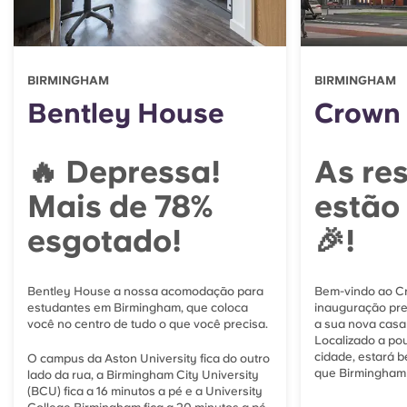
BIRMINGHAM
BIRMINGHAM
Bentley House
Crown 
🔥 Depressa!
As res
Mais de 78%
estão
esgotado!
🎉!
Bentley House a nossa acomodação para
Bem-vindo ao C
estudantes em Birmingham, que coloca
inauguração prev
você no centro de tudo o que você precisa.
a sua nova casa
Localizado a po
cidade, estará 
O campus da Aston University fica do outro
que Birmingham 
lado da rua, a Birmingham City University
(BCU) fica a 16 minutos a pé e a University