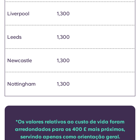
Liverpool
1,300
Leeds
1,300
Newcastle
1,300
Nottingham
1,300
*Os valores relativos ao custo de vida foram
arredondados para os 400 £ mais próximos,
servindo apenas como orientação geral.