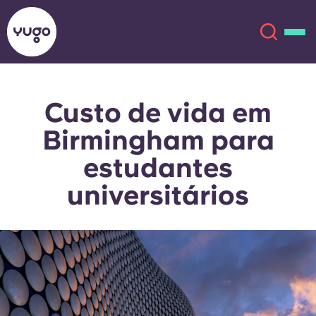
Custo de vida em
Sobre
English (GB)
Birmingham para
English (US)
Localizações
estudantes
universitários
Chinese
Español
Mais
Català
Deutsch
Italian
French
Conta
Língua
Portuguese