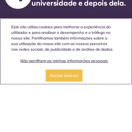
universidade e depois dela.
Língua
Localizações
Sobre
Informações úteis
Legal
Este site utiliza cookies para melhorar a experiência do
utilizador e para analisar o desempenho e o tráfego no
nosso site. Partilhamos também informações sobre a
sua utilização do nosso site com os nossos parceiros
nas redes sociais, de publicidade e de análise de dados.
ñol
Català
Deutsch
Italian
French
Portuguese
Não partilhem as minhas informações pessoais
Aceitar cookies
Contactar-nos
© 2026. Todos os direitos reservados.
Sempre que palavras que denotam um género específico
forem exibidas neste site, elas se aplicam a todos,