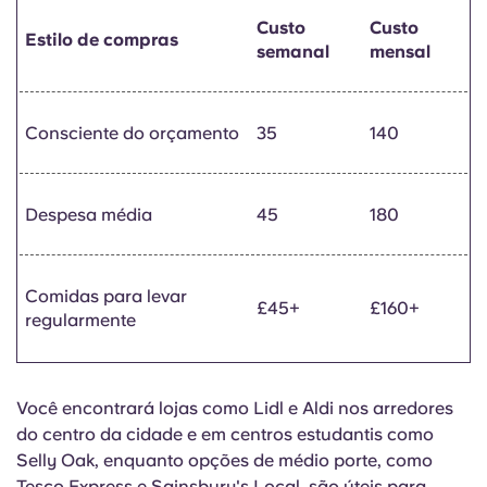
Custo
Custo
Estilo de compras
semanal
mensal
Consciente do orçamento
35
140
Despesa média
45
180
Comidas para levar
£45+
£160+
regularmente
Você encontrará lojas como Lidl e Aldi nos arredores
do centro da cidade e em centros estudantis como
Selly Oak, enquanto opções de médio porte, como
Tesco Express e Sainsbury's Local, são úteis para