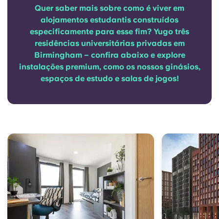
Quer saber mais sobre como é viver em
alojamentos estudantis construídos
especificamente para esse fim? Yugo três
residências universitárias privadas em
Birmingham – confira abaixo e explore
instalações premium, como os nossos ginásios,
espaços de estudo e salas de jogos!