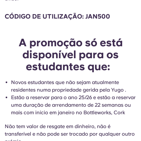
English (GB)
Selecione um país
Reservar agora
CÓDIGO DE UTILIZAÇÃO:
JAN500
Selecione uma cidade
English (US)
Selecione uma residência
Chinese
A promoção só está
Iniciar sessão
disponível para os
Español
estudantes que:
Català
Novos estudantes que não sejam atualmente
residentes numa propriedade gerida pela Yugo .
Deutsch
Estão a reservar para o ano 25/26 e estão a reservar
uma duração de arrendamento de 22 semanas ou
Italian
mais com início em janeiro no Bottleworks, Cork
Não tem valor de resgate em dinheiro, não é
French
transferível e não pode ser trocado por qualquer outro