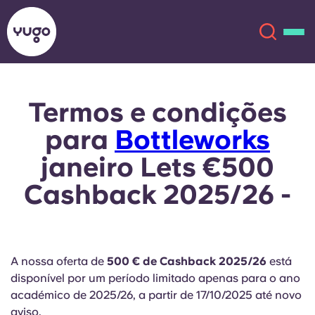
Termos e condições
Sobre
English (GB)
para
Bottleworks
English (US)
Localizações
janeiro Lets €500
Cashback 2025/26 -
Chinese
Español
Mais
Català
Deutsch
A nossa oferta de
500 € de Cashback 2025/26
está
Italian
French
disponível por um período limitado apenas para o ano
Conta
Língua
académico de 2025/26, a partir de 17/10/2025 até novo
Portuguese
aviso.