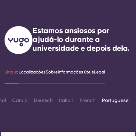
Estamos ansiosos por
ajudá-lo durante a
universidade e depois dela.
Língua
Localizações
Sobre
Informações úteis
Legal
ñol
Català
Deutsch
Italian
French
Portuguese