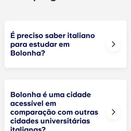
É preciso saber italiano
para estudar em
Bolonha?
Não, se optares por um curso ministrado em
inglês. A UniBo oferece 92 cursos inteiramente
em inglês. No dia-a-dia, porém, um pouco de
italiano básico ajuda bastante, especialmente
com os senhorios, nas farmácias e nos serviços
Bolonha é uma cidade
locais.
acessível em
comparação com outras
cidades universitárias
italianas?