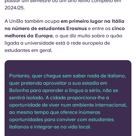
passar um semestre ou um ano letivo completo em
2024/25.
A UniBo também ocupa
em primeiro lugar na Itália
no número de estudantes Erasmus
e entre os
cinco
melhores da Europa
, o que diz muito sobre o quão
ligada a universidade está à rede europeia de
estudantes em geral.
Portanto, quer chegue sem saber nada de italiano,
quer pretenda aproveitar a sua estadia em
Bolonha para aprender a língua a sério, não se
sentirá isolado. A cidade proporciona-lhe a
oportunidade de viver num ambiente internacional,
ao mesmo tempo que oferece inúmeras
oportunidades para conviver com estudantes
italianos e integrar-se na vida local.