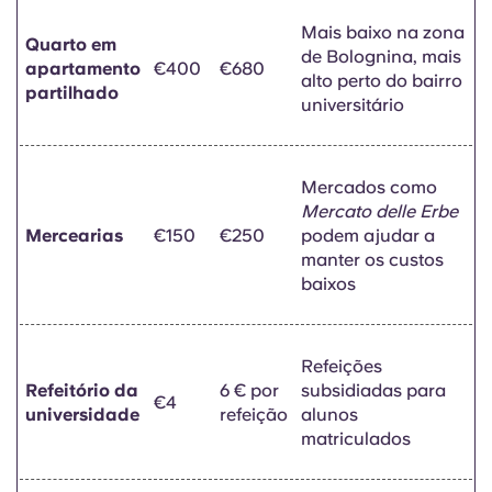
Mais baixo na zona
Quarto em
de Bolognina, mais
apartamento
€400
€680
alto perto do bairro
partilhado
universitário
Mercados como
Mercato delle Erbe
Mercearias
€150
€250
podem ajudar a
manter os custos
baixos
Refeições
Refeitório da
6 € por
subsidiadas para
€4
universidade
refeição
alunos
matriculados