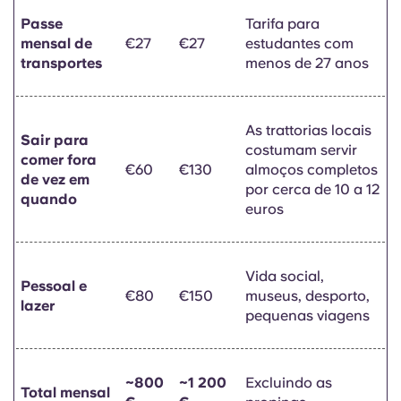
Passe
Tarifa para
mensal de
€27
€27
estudantes com
transportes
menos de 27 anos
As trattorias locais
Sair para
costumam servir
comer fora
€60
€130
almoços completos
de vez em
por cerca de 10 a 12
quando
euros
Vida social,
Pessoal e
€80
€150
museus, desporto,
lazer
pequenas viagens
~800
~1 200
Excluindo as
Total mensal