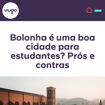
Bolonha é uma boa
Sobre
English (GB)
cidade para
English (US)
Localizações
estudantes? Prós e
contras
Chinese
Español
Mais
Català
Deutsch
Italian
French
Conta
Língua
Portuguese