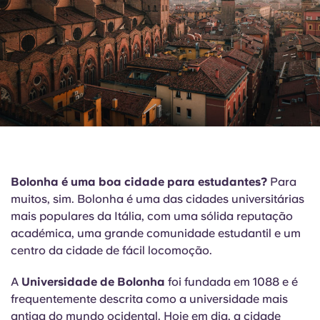
English (GB)
Selecione um país
Reservar agora
Selecione uma cidade
English (US)
Selecione uma residência
Chinese
Iniciar sessão
Español
Català
Bolonha é uma boa cidade para estudantes?
Para
muitos, sim. Bolonha é uma das cidades universitárias
Deutsch
mais populares da Itália, com uma sólida reputação
académica, uma grande comunidade estudantil e um
Italian
centro da cidade de fácil locomoção.
A
Universidade de Bolonha
foi fundada em 1088 e é
French
frequentemente descrita como a universidade mais
antiga do mundo ocidental. Hoje em dia, a cidade