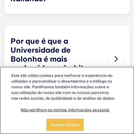
A maioria dos estudantes gasta entre 800 e 1 200
euros por mês. Bolonha é, normalmente, mais
barata do que Milão e ligeiramente mais barata
do que Florença, oferecendo, ainda assim, uma
vida universitária dinâmica e excelentes ligações.
Por que é que a
Universidade de
Bolonha é mais
conhecida no âmbito
académico?
Este site utiliza cookies para melhorar a experiência do
utilizador e para analisar o desempenho e o tráfego no
nosso site. Partilhamos também informações sobre a
A UniBo destaca-se especialmente nas áreas do
sua utilização do nosso site com os nossos parceiros
Direito, das línguas modernas, das ciências
nas redes sociais, de publicidade e de análise de dados.
humanas e das ciências políticas. O QS coloca-a
no top 100 mundial em 21 áreas, com o Direito a
Não partilhem as minhas informações pessoais
ocupar o 40.º lugar a nível mundial.
É difícil encontrar
Aceitar cookies
alojamento para