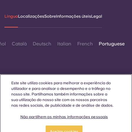
Língua
Localizações
Sobre
Informações úteis
Legal
ñol
Català
Deutsch
Italian
French
Portuguese
Este site utiliza cookies para melhorar a experiência do
Contactar-nos
utilizador e para analisar o desempenho e o tráfego no
nosso site. Partilhamos também informações sobre a
sua utilização do nosso site com os nossos parceiros
nas redes sociais, de publicidade e de análise de dados.
© 2026. Todos os direitos reservados.
Sempre que palavras que denotam um género específico
Não partilhem as minhas informações pessoais
forem exibidas neste site, elas se aplicam a todos,
independentemente do género.
Reserve já
Aceitar cookies