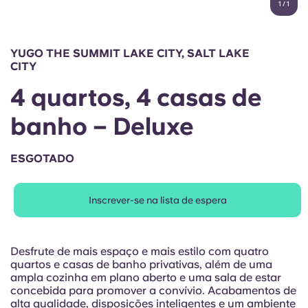
1
/
1
English (GB)
Selecione um país
Reservar agora
Selecione uma cidade
English (US)
YUGO THE SUMMIT LAKE CITY, SALT LAKE
Selecione uma residência
CITY
Chinese
4 quartos, 4 casas de
Iniciar sessão
banho – Deluxe
Español
ESGOTADO
Català
Deutsch
Inscrever-se na lista de espera
Italian
Desfrute de mais espaço e mais estilo com quatro
quartos e casas de banho privativas, além de uma
French
ampla cozinha em plano aberto e uma sala de estar
concebida para promover a convívio. Acabamentos de
alta qualidade, disposições inteligentes e um ambiente