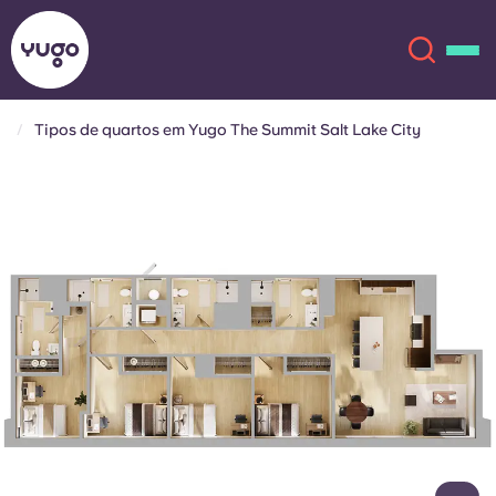
Tipos de quartos em Yugo The Summit Salt Lake City
Sobre
English (GB)
English (US)
Localizações
Chinese
Español
Mais
Català
Deutsch
Italian
French
Conta
Língua
Portuguese